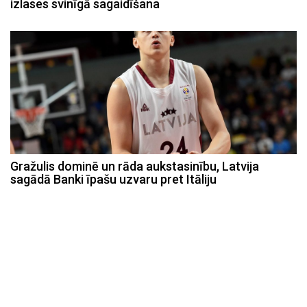
izlases svinīgā sagaidīšana
Gražulis dominē un rāda aukstasinību, Latvija
sagādā Banki īpašu uzvaru pret Itāliju