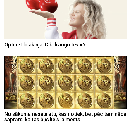
Optibet.lu akcija. Cik draugu tev ir?
No sākuma nesapratu, kas notiek, bet pēc tam nāca
saprāts, ka tas būs liels laimests