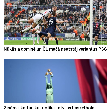
Ņūkāsla dominē un ČL mačā neatstāj variantus PSG
Zināms, kad un kur notiks Latvijas basketbola