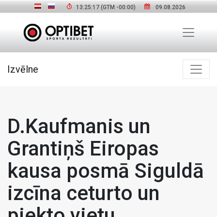
13:25:18
(GTM
-00:00
)
09.08.2026
Izvēlne
D.Kaufmanis un
Grantiņš Eiropas
kausa posmā Siguldā
izcīna ceturto un
piekto vietu