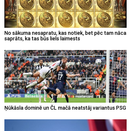
No sākuma nesapratu, kas notiek, bet pēc tam nāca
saprāts, ka tas būs liels laimests
Ņūkāsla dominē un ČL mačā neatstāj variantus PSG