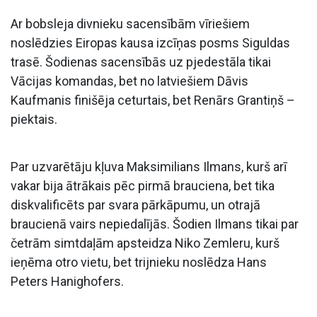
Ar bobsleja divnieku sacensībām vīriešiem
noslēdzies Eiropas kausa izcīņas posms Siguldas
trasē. Šodienas sacensībās uz pjedestāla tikai
Vācijas komandas, bet no latviešiem Dāvis
Kaufmanis finišēja ceturtais, bet Renārs Grantiņš –
piektais.
Par uzvarētāju kļuva Maksimilians Ilmans, kurš arī
vakar bija ātrākais pēc pirmā brauciena, bet tika
diskvalificēts par svara pārkāpumu, un otrajā
braucienā vairs nepiedalījās. Šodien Ilmans tikai par
četrām simtdaļām apsteidza Niko Zemleru, kurš
ieņēma otro vietu, bet trijnieku noslēdza Hans
Peters Hanighofers.