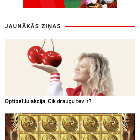
JAUNĀKĀS ZIŅAS
Optibet.lu akcija. Cik draugu tev ir?