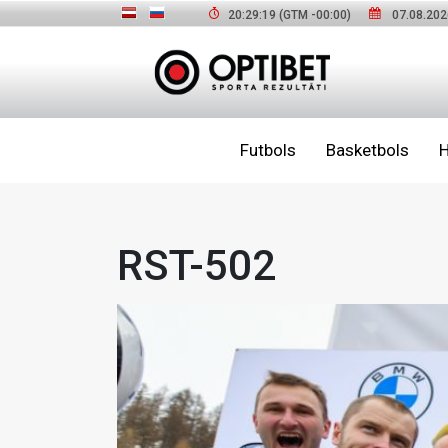
20:29:20
(GTM
-00:00
)
07.08.202
Futbols
Basketbols
H
RST-502