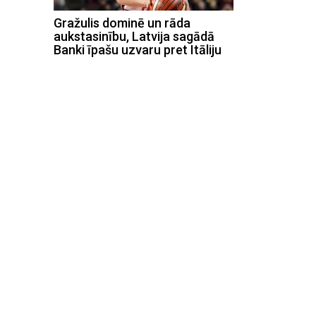
Gražulis dominē un rāda
aukstasinību, Latvija sagādā
Banki īpašu uzvaru pret Itāliju