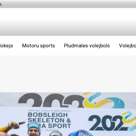
6
okejs
Motoru sports
Pludmales volejbols
Volejbo