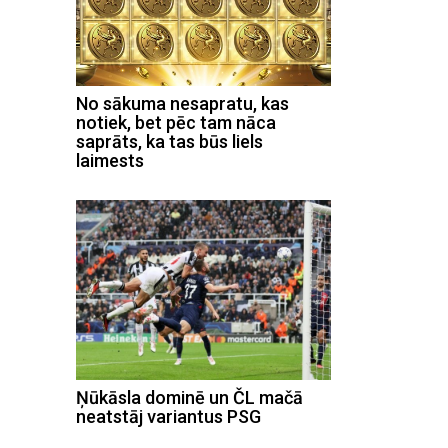
No sākuma nesapratu, kas
notiek, bet pēc tam nāca
saprāts, ka tas būs liels
laimests
Ņūkāsla dominē un ČL mačā
neatstāj variantus PSG