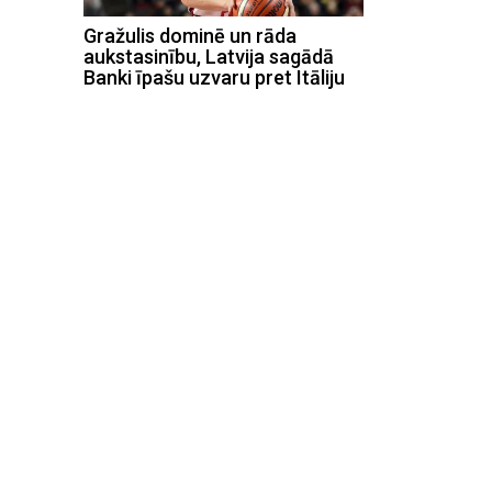
Gražulis dominē un rāda
aukstasinību, Latvija sagādā
Banki īpašu uzvaru pret Itāliju