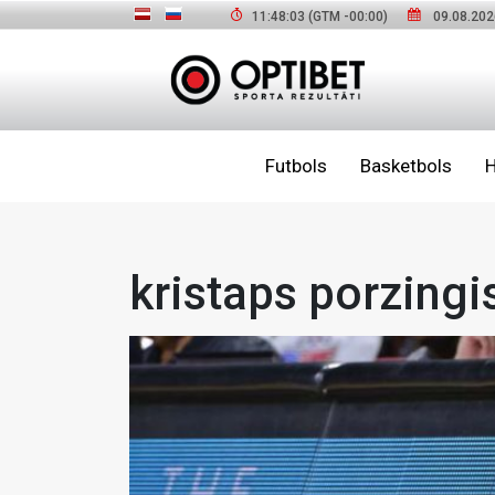
11:48:04
(GTM
-00:00
)
09.08.202
Futbols
Basketbols
H
kristaps porzingi