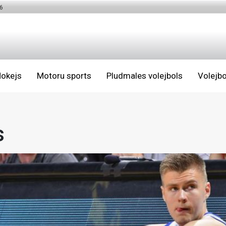
6
okejs
Motoru sports
Pludmales volejbols
Volejbo
s