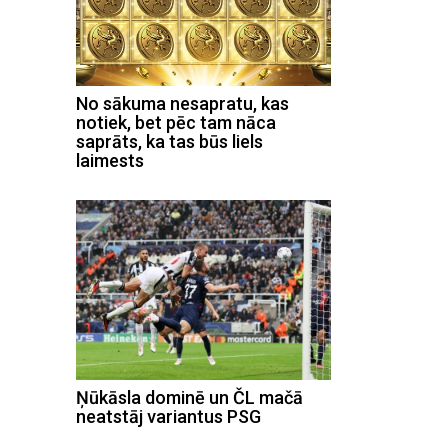
No sākuma nesapratu, kas
notiek, bet pēc tam nāca
saprāts, ka tas būs liels
laimests
Ņūkāsla dominē un ČL mačā
neatstāj variantus PSG