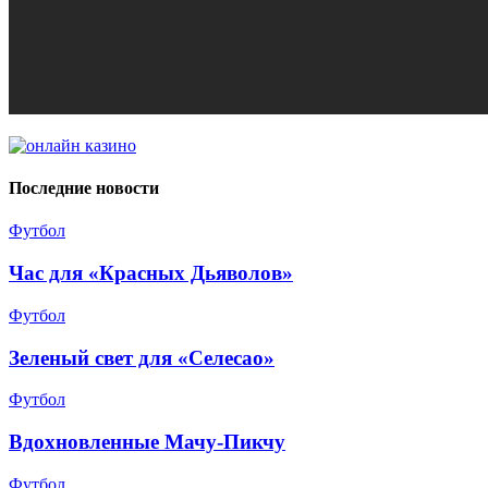
Последние новости
Футбол
Час для «Красных Дьяволов»
Футбол
Зеленый свет для «Селесао»
Футбол
Вдохновленные Мачу-Пикчу
Футбол