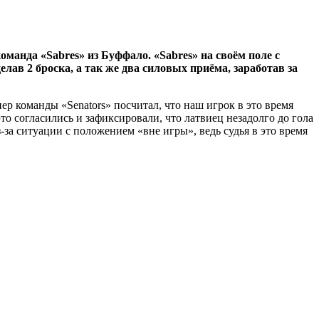
манда «Sabres» из Буффало. «Sabres» на своём поле с
елав 2 броска, а так же два силовых приёма, заработав за
нер команды «Senators» посчитал, что наш игрок в это время
о согласились и зафиксировали, что латвиец незадолго до гола
з-за ситуации с положением «вне игры», ведь судья в это время