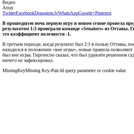
Видео
Array
Twitter
Facebook
Draugiem.lv
WhatsApp
Google+
Pinterest
В прошедшую ночь первую игру в новом сезоне провела пре
результатом 1:3 проиграли команде «Senators» из Оттавы. Ги
это коэффициент полезности -1.
В третьем периоде, когда результат был 2:1 в пользу Оттавы, п
находился в положении «вне игры», новые правила позволяют т
был вне игры. Гиргенсон сказал, что был удивлён решением суде
ничего не зафиксировал.