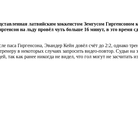
дставленная латвийским хоккеистом Земгусом Гиргенсоном ко
ргенсон на льду провёл чуть больше 16 минут, в это время сд
осле паса Гиргенсона, Эвандер Кейн довёл счёт до 2:2, однако тре
ренеру в некоторых случаях запросить видео-повтор. Судьи на эт
й, так как ранее никогда не видел, что гол могут не засчитать и