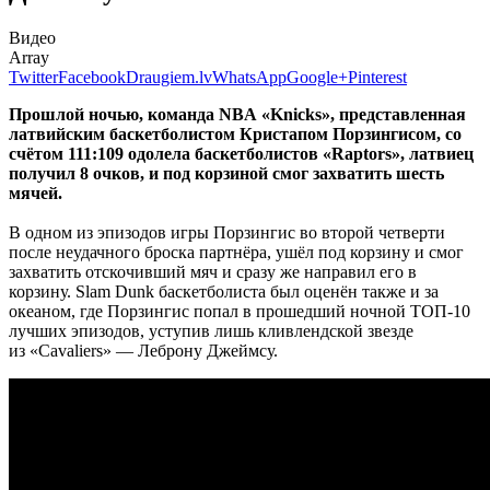
Видео
Array
Twitter
Facebook
Draugiem.lv
WhatsApp
Google+
Pinterest
Прошлой ночью, команда NBA
«Knicks», представленная
латвийским баскетболистом Кристапом Порзингисом, со
счётом 111:109 одолела баскетболистов
«Raptors», латвиец
получил 8 очков, и под корзиной смог захватить шесть
мячей.
В одном из эпизодов игры Порзингис во второй четверти
после неудачного броска партнёра, ушёл под корзину и смог
захватить отскочивший мяч и сразу же направил его в
корзину. Slam Dunk баскетболиста был оценён также и за
океаном, где Порзингис попал в прошедший ночной ТОП-10
лучших эпизодов, уступив лишь кливлендской звезде
из «Cavaliers» — Леброну Джеймсу.