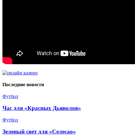
Последние новости
Футбол
Час для «Красных Дьяволов»
Футбол
Зеленый свет для «Селесао»