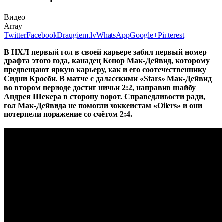
Видео
Array
Twitter
Facebook
Draugiem.lv
WhatsApp
Google+
Pinterest
В НХЛ первый гол в своей карьере забил первый номер
драфта этого года, канадец Конор Мак-Дейвид, которому
предвещают яркую карьеру, как и его соотечественнику
Сидни Кросби. В матче с даласскими «Stars» Мак-Дейвид
во втором периоде достиг ничьи 2:2, направив шайбу
Андрея Шекера в сторону ворот. Справедливости ради,
гол Мак-Дейвида не помогли хоккеистам «Oilers» и они
потерпели поражение со счётом 2:4.