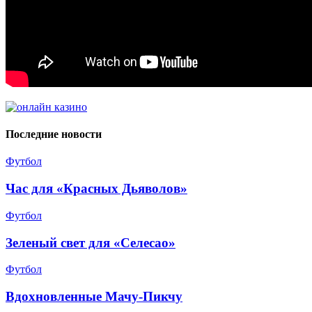
Последние новости
Футбол
Час для «Красных Дьяволов»
Футбол
Зеленый свет для «Селесао»
Футбол
Вдохновленные Мачу-Пикчу