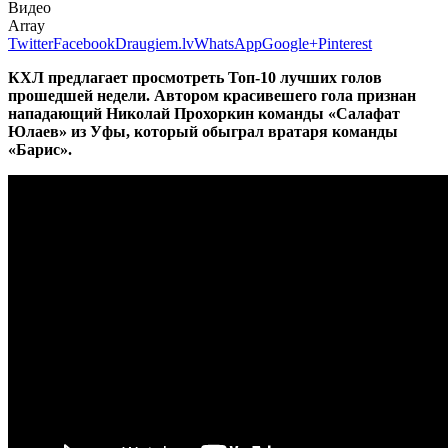
Видео
Array
Twitter
Facebook
Draugiem.lv
WhatsApp
Google+
Pinterest
КХЛ предлагает просмотреть Топ-10 лучших голов
прошедшей недели. Автором красивешего гола признан
нападающий Николай Прохоркин команды «Салафат
Юлаев» из Уфы, который обыграл вратаря команды
«Барис».