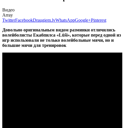
Видео
Array
Twitter
Facebook
Draugiem.lv
WhatsApp
Google+
Pinterest
Довольно оригинальным видом разминки отличились
волейболисты Екабпилса
«Lūši», которые перед одной из
игр использовали не только волейбольные мячи, но и
большие мячи для тренировок