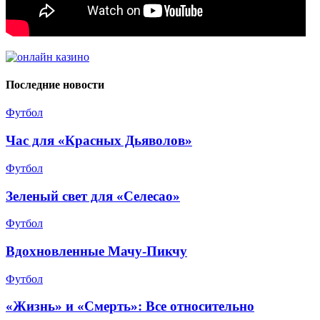
Последние новости
Футбол
Час для «Красных Дьяволов»
Футбол
Зеленый свет для «Селесао»
Футбол
Вдохновленные Мачу-Пикчу
Футбол
«Жизнь» и «Смерть»: Все относительно