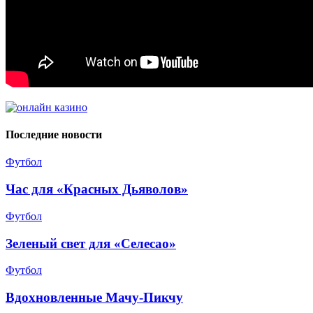
Последние новости
Футбол
Час для «Красных Дьяволов»
Футбол
Зеленый свет для «Селесао»
Футбол
Вдохновленные Мачу-Пикчу