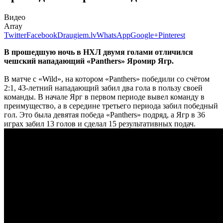
Видео
Array
Twitter
Facebook
Draugiem.lv
WhatsApp
Google+
Pinterest
В прошедшую ночь в НХЛ двумя голами отличился
чешский нападающий
«Panthers» Яромир Ягр.
В матче с «Wild», на котором «Panthers» победили со счётом
2:1, 43-летний нападающий забил два гола в пользу своей
команды. В начале Ярг в первом периоде вывел команду в
преимущество, а в середине третьего периода забил победный
гол. Это была девятая победа «Panthers» подряд, а Ягр в 36
играх забил 13 голов и сделал 15 результативных подач.