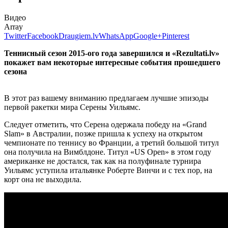
Видео
Array
Twitter
Facebook
Draugiem.lv
WhatsApp
Google+
Pinterest
Теннисный сезон 2015-ого года завершился и
«Rezultati.lv»
покажет вам некоторые интересные события прошедшего
сезона
В этот раз вашему вниманию предлагаем лучшие эпизоды
первой ракетки мира Серены Уильямс.
Следует отметить, что Серена одержала победу на «Grand
Slam» в Австралии, позже пришла к успеху на открытом
чемпионате по теннису во Франции, а третий большой титул
она получила на Вимблдоне. Титул «US Open» в этом году
американке не достался, так как на полуфинале турнира
Уильямс уступила итальянке Роберте Винчи и с тех пор, на
корт она не выходила.