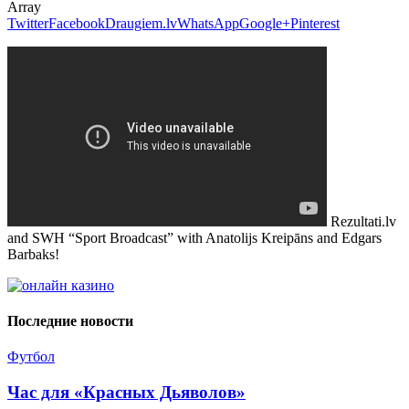
Array
Twitter
Facebook
Draugiem.lv
WhatsApp
Google+
Pinterest
Rezultati.lv
and SWH “Sport Broadcast” with Anatolijs Kreipāns and Edgars
Barbaks!
Последние новости
Футбол
Час для «Красных Дьяволов»