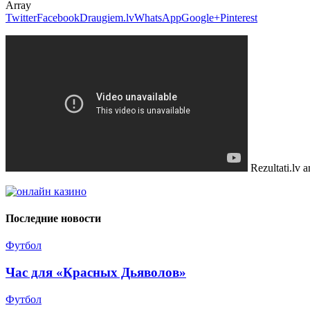
Array
Twitter
Facebook
Draugiem.lv
WhatsApp
Google+
Pinterest
Rezultati.lv 
Последние новости
Футбол
Час для «Красных Дьяволов»
Футбол