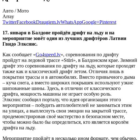
Авто / Мото
Array
Twitter
Facebook
Draugiem.lv
WhatsApp
Google+
Pinterest
17. января в Балдоне пройдён дрифт на льду и на
мероприятие зовёт один из
лучших дрифтёров Латвии
Гвидо Элкснис.
Как сообщает «
Go4speed.lv
«, соревнования по дрифту
пройдут на ледовой трассе «Stūri», в Балдонском крае. Зимний
дрифт это соревнования по дрифту на льду, которые проходят
также как и классический дрифт летом. Отличия лишь в
покрытии трассы и в автомобилях. Вместо привычного дыма
– куча снега, а вместо широких покрышек используют узкие
шипованные шины. Здесь, в отличии от классического
дрифта, мощность машины не играет особую роль.
Элкснис сообщил порталу, что идея организации этого
мероприятия – побудить автолюбителей не заниматься этим
на улицах, а выплеснуть свои эмоции на закрытой трассе,
продемонстрировав своё мастерство в безопасном месте,
чтобы можно было бы определиться, кто является королём
дрифта на льду.
Мероприятие пройдёт в несколько ином формате, чем обычно.