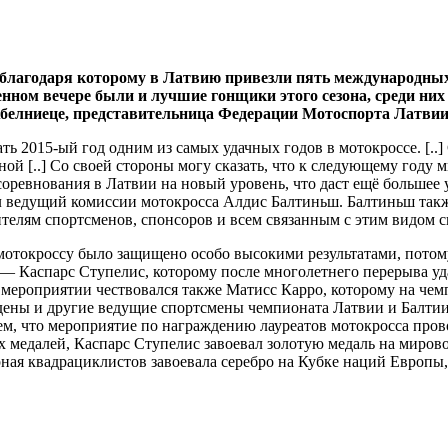
а, благодаря которому в Латвию привезли пять международны
енном вечере были и лучшие гонщики этого сезона, среди ни
белниеце, представительница Федерации Мотоспорта Латвии
ь 2015-ый год одним из самых удачных годов в мотокроссе. [..]
ной [..] Со своей стороны могу сказать, что к следующему году 
оревнования в Латвии на новый уровень, что даст ещё большее у
л ведущий комиссии мотокросса Алдис Балтиньш. Балтиньш такж
ителям спортсменов, спонсоров и всем связанным с этим видом с
мотокроссу было защищено особо высокими результатами, потом
— Каспарс Ступелис, которому после многолетнего перерыва уд
мероприятии чествовался также Матисс Карро, которому на чем
ждены и другие ведущие спортсмены чемпионата Латвии и Балтии
м, что мероприятие по награждению лауреатов мотокросса пров
х медалей, Каспарс Ступелис завоевал золотую медаль на миров
ная квадрациклистов завоевала серебро на Кубке наций Европы,