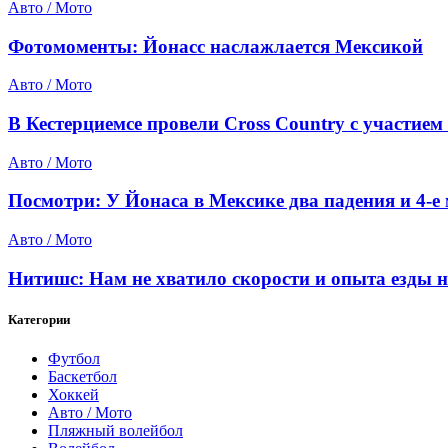
Авто / Мото
Фотомоменты: Йонасс наслажлается Мексикой
Авто / Мото
В Кестерциемсе провели Cross Country с участием
Авто / Мото
Посмотри: У Йонаса в Мексике два падения и 4-е 
Авто / Мото
Нитишс: Нам не хватило скорости и опыта езды 
Категории
Футбол
Баскетбол
Хоккей
Авто / Мото
Пляжный волейбол