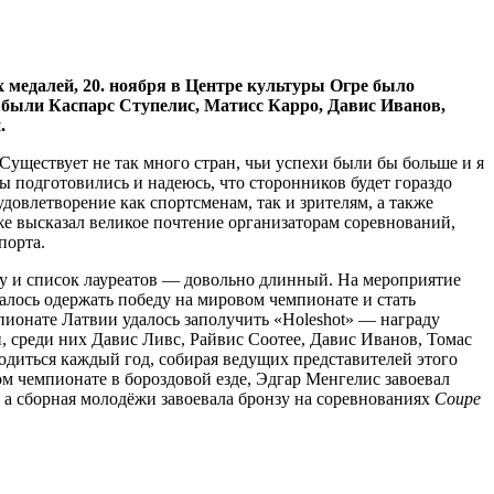
х медалей, 20. ноября в Центре культуры Огре было
х были Каспарс Ступелис, Матисс Карро, Давис Иванов,
.
 Существует не так много стран, чьи успехи были бы больше и я
мы подготовились и надеюсь, что сторонников будет гораздо
довлетворение как спортсменам, так и зрителям, а также
е высказал великое почтение организаторам соревнований,
порта.
у и список лауреатов — довольно длинный. На мероприятие
алось одержать победу на мировом чемпионате и стать
пионате Латвии удалось заполучить «Holeshot» — награду
, среди них Давис Ливс, Райвис Соотее, Давис Иванов, Томас
одиться каждый год, собирая ведущих представителей этого
ом чемпионате в бороздовой езде, Эдгар Менгелис завоевал
 а сборная молодёжи завоевала бронзу на соревнованиях
Coupe