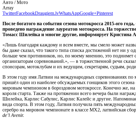
Авто / Мото
Array
Twitter
Facebook
Draugiem.lv
WhatsApp
Google+
Pinterest
После богатого на события сезона мотокросса 2015-ого год
проведено награждение лауреатов мотокросса. На торжеств
Томасс Шилейка и многие другие, информирует Кристина А
«Лишь благодаря каждому и всем вместе, мы смело может назват
бы даже сказал, что такого типа списка достижений нет ни у од
больше чем противников, но, по моему мнению, это поднимет с
организаторам соревнований.», — в торжественной речи сказа
спонсорам, мотоклубам и их ведущим, секретарям, судьям, род
В этом году имя Латвии на международных соревнованиях по 
пришёл один из наиболее обсуждаемых гонщиков этого сезона 
мировым чемпионом в бороздовом мотокроссе. Конечно же, на 
короля старта. Также на протяжении всего вечера были награ
Шилейка, Карлис Сабулис, Карлис Калейс и другие. Напоминае
вида спорта. В этом году, Латвия получила пять международны
серебро на мировом чемпионате в классе МХ2, латвийская сбор
de’l Avenir.