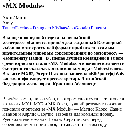
«MX Moduls»
Авто / Мото
Array
Twitter
Facebook
Draugiem.lv
WhatsApp
Google+
Pinterest
В конце прошедшей недели на лиепайской
мототрассе
«Laumas» прошёл долгожданный Командный
кубок по мотокроссу, чей формат приближен в самым
значительным мировым соревнованиям по мотокроссу —
Чемпионату Наций. В Лиепае лучшей командной в зачёте
среди взрослых стала
«MX Moduls», а в юношеском зачёте
быстрейшей оказалась эстонская команда
«Motoextreme».
В классе MX85, Эгерт Пыхлякс завоевал «Elkšņu ceļojošais
kauss», информирует пресс-секретарь Латвийской
Федерации мотоспорта, Кристина Абелниеце.
В зачёте командного кубка, в котором спортсмены стартовали
в классах MX1, MX2 и MX Open, лучший результат показали
показали спортсмены «MX Moduls» — Матисс Карро, Давис
Иванов и Карлис Сабулис, завоевав для команды победу.
Руководитель команды Валдис Сератинскис перед
соревнованиями признался, что желает и в этом году