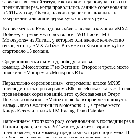
завоевать высокий титул, так как команда получала его и в
предыдущий раз, когда проводились данные соревнования —
в 2011-ом году. Очевидно команда цели выполнила, в
завершении дня опять держа кубок в своих руках.
Второе место в Командном кубке завоевала команда «MX4
Dobele», а третье место досталось «WD Looren MS
Motorsports» из Литвы, у которых одинаковое количество
очков, что и у «MX Ādaži». В сумме на Командном кубке
стартовало 15 команд.
Среди юношеских команд, победу завоевала
команда „Motoextreme I” из Эстонии. Второе и третье место
поделили «Mārupe» и «Motosports RT».
Параллельно соревнованиям, спортсмены класса МХ85
присоединилсь в розыгрышу «Elkšņu ceļojošais kauss». После
проведённых соревнований, этот кубок завоевал Эгерт
Пыхляк из команды «Motoextreme I», второе место получил
Ральф Эдгар Озолиньш из Motosports RT, а третье место —
Каиро Каткосилт из «KTM Racing Team Estonia».
Напоминаем, что такого рода соревнования в последний раз в
Латвии проводились в 2011-ом году и этот формат
предполагает, что команду представляют три спортсмена. В
зачёте среди взрослых эти спортсмены стартовали в