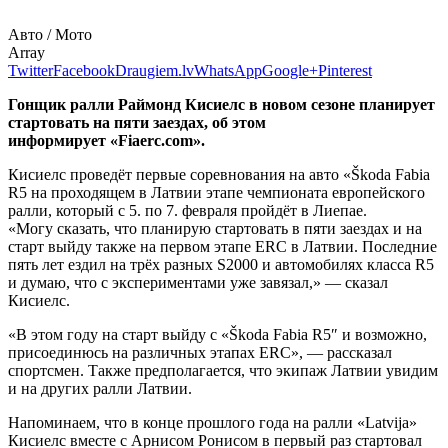
Авто / Мото
Array
Twitter
Facebook
Draugiem.lv
WhatsApp
Google+
Pinterest
Гонщик ралли Раймонд Кисиелс в новом сезоне планирует
стартовать на пяти заездах, об этом
информирует «Fiaerc.com».
Кисиелс проведёт первые соревнования на авто «Škoda Fabia
R5 на проходящем в Латвии этапе чемпионата европейского
ралли, который с 5. по 7. февраля пройдёт в Лиепае.
«Могу сказать, что планирую стартовать в пяти заездах и на
старт выйду также на первом этапе ERC в Латвии. Последние
пять лет ездил на трёх разных S2000 и автомобилях класса R5
и думаю, что с экспериментами уже завязал,» — сказал
Кисиелс.
«В этом году на старт выйду с «Škoda Fabia R5″ и возможно,
присоединюсь на различных этапах ERC», — рассказал
спортсмен. Также предполагается, что экипаж Латвии увидим
и на других ралли Латвии.
Напоминаем, что в конце прошлого года на ралли «Latvija»
Кисиелс вместе с Арнисом Ронисом в первый раз стартовал