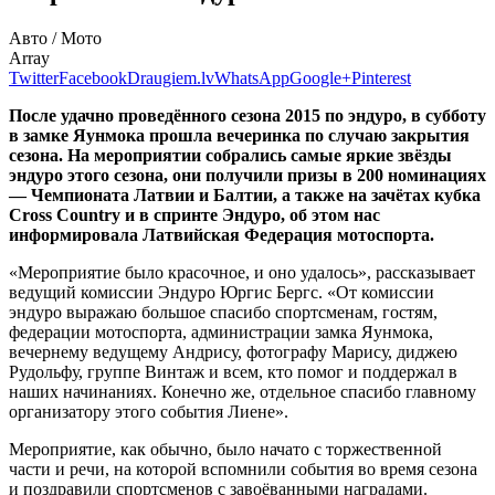
Авто / Мото
Array
Twitter
Facebook
Draugiem.lv
WhatsApp
Google+
Pinterest
После удачно проведённого сезона 2015 по эндуро, в субботу
в замке Яунмока прошла вечеринка по случаю закрытия
сезона. На мероприятии собрались самые яркие звёзды
эндуро этого сезона, они получили призы в 200 номинациях
— Чемпионата Латвии и Балтии, а также на зачётах кубка
Cross Country и в спринте Эндуро, об этом нас
информировала Латвийская Федерация мотоспорта.
«Мероприятие было красочное, и оно удалось», рассказывает
ведущий комиссии Эндуро Юргис Бергс. «От комиссии
эндуро выражаю большое спасибо спортсменам, гостям,
федерации мотоспорта, администрации замка Яунмока,
вечернему ведущему Андрису, фотографу Марису, диджею
Рудольфу, группе Винтаж и всем, кто помог и поддержал в
наших начинаниях. Конечно же, отдельное спасибо главному
организатору этого события Лиене».
Мероприятие, как обычно, было начато с торжественной
части и речи, на которой вспомнили события во время сезона
и поздравили спортсменов с завоёванными наградами.