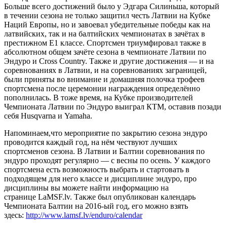
Больше всего достижений было у Эдгара Силиньша, который
в течении сезона не только защитил честь Латвии на Кубке
Наций Европы, но и завоевал убедительные победы как на
латвийских, так и на балтийских чемпионатах в зачётах в
престижном Е1 классе. Спортсмен триумфировал также в
абсолютном общем зачёте сезона в чемпионате Латвии по
Эндуро и Cross Country. Также и другие достижения — и на
соревнованиях в Латвии, и на соревнованиях заграницей,
были приняты во внимание и домашняя полочка трофеев
спортсмена после церемонии награждения определённо
пополнилась. В тоже время, на Кубке производителей
Чемпионата Латвии по Эндуро выиграл КТМ, оставив позади
себя Husqvarna и Yamaha.
Напоминаем,что мероприятие по закрытию сезона эндуро
проводится каждый год, на нём чествуют лучших
спортсменов сезона. В Латвии и Балтии соревнования по
эндуро проходят регулярно — с весны по осень. У каждого
спортсмена есть возможность выбрать и стартовать в
подходящем для него классе и дисциплине эндуро, про
дисциплины вы можете найти информацию на
странице LaMSF.lv. Также был опубликован календарь
Чемпионата Балтии на 2016-ый год, его можно взять
здесь:
http://www.lamsf.lv/enduro/calendar