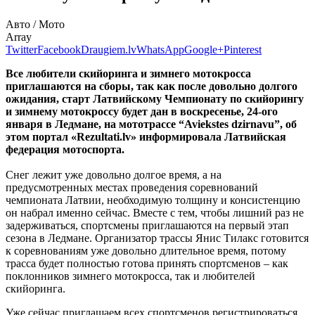
Авто / Мото
Array
Twitter
Facebook
Draugiem.lv
WhatsApp
Google+
Pinterest
Все любители скийоринга и зимнего мотокросса
приглашаются на сборы, так как после довольно долгого
ожидания, старт Латвийскому Чемпионату по скийорингу
и зимнему мотокроссу будет дан в воскресенье, 24-ого
января в Ледмане, на мототрассе “Aviekstes dzirnavu”, об
этом портал «Rezultati.lv» информировала Латвийская
федерация мотоспорта.
Снег лежит уже довольно долгое время, а на
предусмотренных местах проведения соревнований
чемпионата Латвии, необходимую толщину и консистенцию
он набрал именно сейчас. Вместе с тем, чтобы лишний раз не
задерживаться, спортсмены приглашаются на первый этап
сезона в Ледмане. Организатор трассы Янис Тилакс готовится
к соревнованиям уже довольно длительное время, потому
трасса будет полностью готова принять спортсменов – как
поклонников зимнего мотокросса, так и любителей
скийоринга.
Уже сейчас приглашаем всех спортсменов регистрироваться