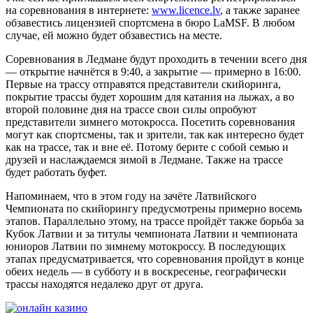
на соревнования в интернете:
www.licence.lv
, а также заранее
обзавестись лицензией спортсмена в бюро LaMSF. В любом
случае, ей можно будет обзавестись на месте.
Соревнования в Ледмане будут проходить в течении всего дня
— открытие начнётся в 9:40, а закрытие — примерно в 16:00.
Первые на трассу отправятся представители скийоринга,
покрытие трассы будет хорошим для катания на лыжах, а во
второй половине дня на трассе свои силы опробуют
представители зимнего мотокросса. Посетить соревнования
могут как спортсмены, так и зрители, так как интересно будет
как на трассе, так и вне её. Потому берите с собой семью и
друзей и наслаждаемся зимой в Ледмане. Также на трассе
будет работать буфет.
Напоминаем, что в этом году на зачёте Латвийского
Чемпионата по скийорингу предусмотрены примерно восемь
этапов. Параллельно этому, на трассе пройдёт также борьба за
Кубок Латвии и за титулы чемпионата Латвии и чемпионата
юниоров Латвии по зимнему мотокроссу. В последующих
этапах предусматривается, что соревнования пройдут в конце
обеих недель — в субботу и в воскресенье, географически
трассы находятся недалеко друг от друга.