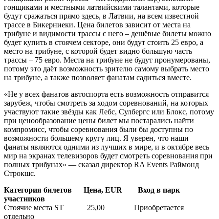
гонщиками и местными латвийскими талантами, которые
будут сражаться прямо здесь, в Латвии, на всем известной
трассе в Бикерниеки. Цена билетов зависит от места на
трибуне и видимости трассы с него – дешёвые билеты можно
будет купить в стоячем секторе, они будут стоить 25 евро, а
место на трибуне, с которой будет видно большую часть
трассы – 75 евро. Места на трибуне не будут пронумерованы,
потому это даёт возможность зрителю самому выбрать место
на трибуне, а также позволяет фанатам садиться вместе.
«Не у всех фанатов автоспорта есть возможность отправится
зарубеж, чтобы смотреть за ходом соревнований, на которых
участвуют такие звёзды как Лебс, Сулбергс или Блокс, потому
при ценообразование цены билет мы постарались найти
компромисс, чтобы соревнования были бы доступны по
возможности большему кругу лиц. Я уверен, что наши
фанаты являются одними из лучших в мире, и в октябре весь
мир на экранах телевизоров будет смотреть соревнования при
полных трибунах» — сказал директор RA Events Раймонд
Строкшс.
Категория билетов Цена, EUR Вход в парк
участников
Стоячие места ST 25,00 Приобретается
отдельно