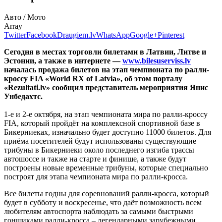
Авто / Мото
Array
Twitter
Facebook
Draugiem.lv
WhatsApp
Google+
Pinterest
Сегодня в местах торговли билетами в Латвии, Литве и
Эстонии, а также в интернете —
www.bilesuserviss.lv
началась продажа билетов на этап чемпионата по ралли-
кроссу FIA «World RX of Latvia», об этом порталу
«Rezultati.lv» сообщил представитель мероприятия Янис
Унбедахтс.
1-е и 2-е октября, на этап чемпионата мира по ралли-кроссу
FIA, который пройдёт на комплексной спортивной базе в
Бикерниеках, изначально будет доступно 11000 билетов. Для
приёма посетителей будут использованы существующие
трибуны в Бикерниеки около последнего изгиба трассы
автошоссе и также на старте и финише, а также будут
построены новые временные трибуны, которые специально
построят для этапа чемпионата мира по ралли-кросса.
Все билеты годны для соревнований ралли-кросса, который
будет в субботу и воскресенье, что даёт возможность всем
любителям автоспорта наблюдать за самыми быстрыми
гонщиками ралли-кросса – легендарными зарубежными