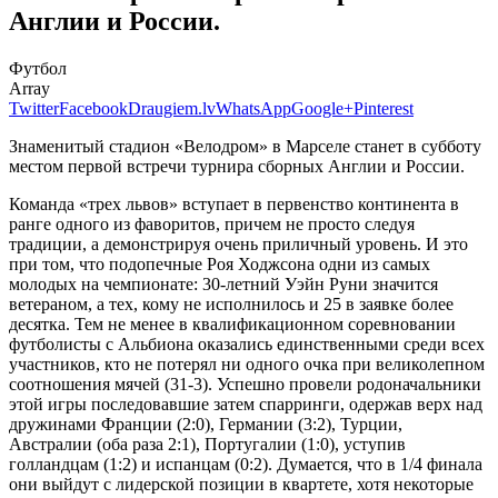
Англии и России.
Футбол
Array
Twitter
Facebook
Draugiem.lv
WhatsApp
Google+
Pinterest
Знаменитый стадион «Велодром» в Марселе станет в субботу
местом первой встречи турнира сборных Англии и России.
Команда «трех львов» вступает в первенство континента в
ранге одного из фаворитов, причем не просто следуя
традиции, а демонстрируя очень приличный уровень. И это
при том, что подопечные Роя Ходжсона одни из самых
молодых на чемпионате: 30-летний Уэйн Руни значится
ветераном, а тех, кому не исполнилось и 25 в заявке более
десятка. Тем не менее в квалификационном соревновании
футболисты с Альбиона оказались единственными среди всех
участников, кто не потерял ни одного очка при великолепном
соотношения мячей (31-3). Успешно провели родоначальники
этой игры последовавшие затем спарринги, одержав верх над
дружинами Франции (2:0), Германии (3:2), Турции,
Австралии (оба раза 2:1), Португалии (1:0), уступив
голландцам (1:2) и испанцам (0:2). Думается, что в 1/4 финала
они выйдут с лидерской позиции в квартете, хотя некоторые