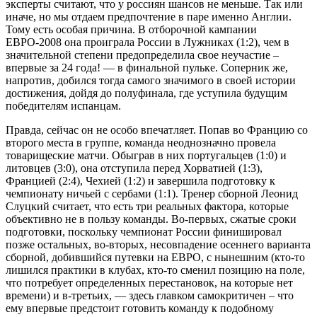
эксперты считают, что у россиян шансов не меньше. Так или
иначе, но мы отдаем предпочтение в паре именно Англии.
Тому есть особая причина. В отборочной кампании
ЕВРО-2008 она проиграла России в Лужниках (1:2), чем в
значительной степени предопределила свое неучастие –
впервые за 24 года! — в финальной пульке. Соперник же,
напротив, добился тогда самого значимого в своей истории
достижения, дойдя до полуфинала, где уступила будущим
победителям испанцам.
Правда, сейчас он не особо впечатляет. Попав во Францию со
второго места в группе, команда неоднозначно провела
товарищеские матчи. Обыграв в них португальцев (1:0) и
литовцев (3:0), она отступила перед Хорватией (1:3),
Францией (2:4), Чехией (1:2) и завершила подготовку к
чемпионату ничьей с сербами (1:1). Тренер сборной Леонид
Слуцкий считает, что есть три реальных фактора, которые
объективно не в пользу команды. Во-первых, сжатые сроки
подготовки, поскольку чемпионат России финишировал
позже остальных, во-вторых, несовпадение осеннего варианта
сборной, добившийся путевки на ЕВРО, с нынешним (кто-то
лишился практики в клубах, кто-то сменил позицию на поле,
что потребует определенных перестановок, на которые нет
времени) и в-третьих, — здесь главком самокритичен – что
ему впервые предстоит готовить команду к подобному