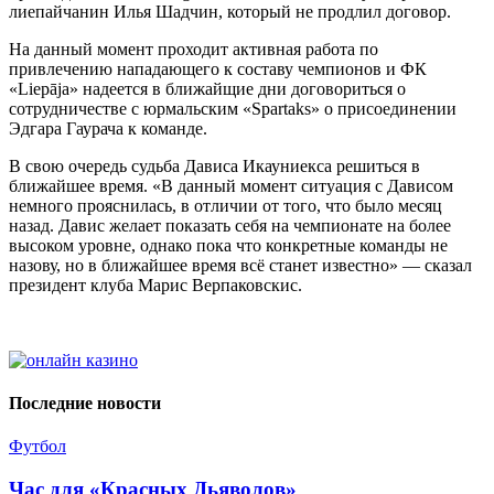
лиепайчанин Илья Шадчин, который не продлил договор.
На данный момент проходит активная работа по
привлечению нападающего к составу чемпионов и ФК
«Liepāja» надеется в ближайщие дни договориться о
сотрудничестве с юрмальским «Spartaks» о присоединении
Эдгара Гаурача к команде.
В свою очередь судьба Дависа Икауниекса решиться в
ближайшее время. «В данный момент ситуация с Дависом
немного прояснилась, в отличии от того, что было месяц
назад. Давис желает показать себя на чемпионате на более
высоком уровне, однако пока что конкретные команды не
назову, но в ближайшее время всё станет известно» — сказал
президент клуба Марис Верпаковскис.
Последние новости
Футбол
Час для «Красных Дьяволов»