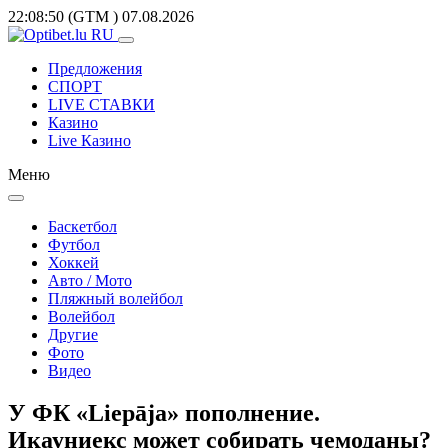
22:08:50
(GTM
)
07.08.2026
Предложения
СПОРТ
LIVE СТАВКИ
Казино
Live Казино
Меню
Баскетбол
Футбол
Хоккей
Авто / Мото
Пляжный волейбол
Волейбол
Другие
Фото
Видео
У ФК «Liepāja» пополнение.
Икауниекс может собирать чемоданы?