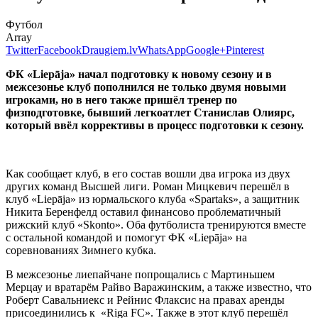
Футбол
Array
Twitter
Facebook
Draugiem.lv
WhatsApp
Google+
Pinterest
ФК «Liepāja» начал подготовку к новому сезону и в
межсезонье клуб пополнился не только двумя новыми
игроками, но в него также пришёл тренер по
физподготовке, бывший легкоатлет Станислав Олиярс,
который ввёл коррективы в процесс подготовки к сезону.
Как сообщает клуб, в его состав вошли два игрока из двух
других команд Высшей лиги. Роман Мицкевич перешёл в
клуб «Liepāja» из юрмальского клуба «Spartaks», а защитник
Никита Беренфелд оставил финансово проблематичный
рижский клуб «Skonto». Оба футболиста тренируются вместе
с остальной командой и помогут ФК «Liepāja» на
соревнованиях Зимнего кубка.
В межсезонье лиепайчане попрощались с Мартиньшем
Мерцау и вратарём Райво Варажинским, а также известно, что
Роберт Савальниекс и Рейнис Флаксис на правах аренды
присоединились к «Riga FC». Также в этот клуб перешёл