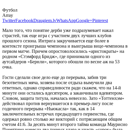
Футбол
Array
Twitter
Facebook
Draugiem.lv
WhatsApp
Google+
Pinterest
Мало того, что понятие дерби уже подразумевает накал
страстей, так еще игра с участием двух лучших клубов
прошлого сезона. Интрига закручивается еще более в
контексте проигрыша чемпиона и выигрыша вице-чемпиона в
первом матче. Причем опростоволосились «аристократы» на
родном «Стэмфорд Бридж», где принимали одного из
аутсайдеров «Бернли», которого обошли по весне аж на 53
очка.
Гости сделали свое дело еще до перерыва, забив три
безответных мяча, хозяева после отдыха вымучили два
ответных, однако справедливости ради скажем, что на 14-й
минуте они остались вдесятером, а заканчивали вдевятером.
Словом, защита титула, началась невесело. Зато «Тоттенхэм»
действовал против вернувшегося в премьер-лигу после
годичного перерыва «Ньюкасла» так, как в 14
заключительных встречах предыдущего первенства, где
одержал ровно столько же викторий с потрясающим общим
счетом 41:6. За десять минут второго тайма команда Маурисио
Почеттино нанесла два точных удара и участь «сорок» была