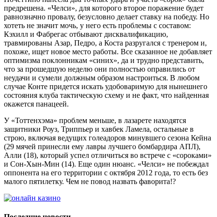
предрешена. «Челси», для которого второе поражение будет
равнозначно провалу, безусловно делает ставку на победу. Но
хотеть не значит мочь, у него есть проблемы с составом:
Кэхилл и Фабрегас отбывают дисквалификацию,
травмированы Азар, Педро, а Коста разругался с тренером и,
похоже, ищет новое место работы. Все сказанное не добавляет
оптимизма поклонникам «синих», да и трудно представить,
что за прошедшую неделю они полностью оправились от
неудачи и сумели должным образом настроиться. В любом
случае Конте придется искать удобоваримую для нынешнего
состояния клуба тактическую схему и не факт, что найденная
окажется панацеей.
У «Тоттенхэма» проблем меньше, в лазарете находятся
защитники Роуз, Триппьер и хавбек Ламела, остальные в
строю, включая ведущих голеадоров минувшего сезона Кейна
(29 мячей принесли ему лавры лучшего бомбардира АПЛ),
Алли (18), который успел отличиться во встрече с «сороками»
и Сон-Хын-Мин (14). Еще один нюанс. «Челси» не побеждал
оппонента на его территории с октября 2012 года, то есть без
малого пятилетку. Чем не повод назвать фаворита!?
Последние новости