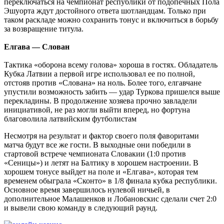
переключаться на чемпионат республики от подопечных Пола
Эшуорта ждут достойного ответа шотландцам. Только при
таком раскладе можно сохранить тонус и включиться в борьбу
за возвращение титула.
Елгава — Слован
Тактика «оборона всему голова» хороша в гостях. Обладатель
Кубка Латвии а первой игре использовал ее по полной,
отстояв против «Слована» на ноль. Более того, елгавчане
упустили возможность забить — удар Туркова пришелся выше
перекладины. В продолжение хозяева прочно завладели
инициативой, не раз могли выйти вперед, но фортуна
благоволила латвийским футболистам
Несмотря на результат и фактор своего поля фаворитами
матча будут все же гости. В выходные они победили в
стартовой встрече чемпионата Словакии (1:0 против
«Сеницы») и летят на Балтику в хорошем настроении. В
хорошем тонусе выйдет на поле и «Елгава», которая тем
временем обыграла «Сконто» в 1/8 финала кубка республики.
Основное время завершилось нулевой ничьей, в
дополнительное Малашенков и Лобановскис сделали счет 2:0
и вывели свою команду в следующий раунд.