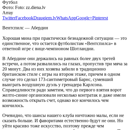
Футбол
Фото:
Foto: zz.diena.lv
Array
Twitter
Facebook
Draugiem.lv
WhatsApp
Google+
Pinterest
Вентспилс — Абердин
Хорошая мина при практически безнадежной ситуации — это
единственное, что остается футболистам «Вентспилса» в
ответной игре с вице-чемпионом Шотландии.
В Абердине они держались на равных более двух третей
встречи, а потом развалились на глазах, пропустив три мяча за
20 минут. Два из них хозяева забили в традиционно
британском стиле с игры на втором этаже, причем в одном
случае это сделал 173-сантиметровый Барнс, сумевший
выиграть воздушную дуэль у гренадера Карлсона.
Справедливости ради заметим, что до первого взятия ворот
желто-синие организовали несколько контратак и даже имели
возможность открыть счет, однако все кончилось чем
кончилось.
Очевидно, что шансы нашего клуба ничтожно малы, если не
сказать больше. И фаворитами естественно будут не они. Но
уйти красиво тоже искусство, поэтому прежде чем