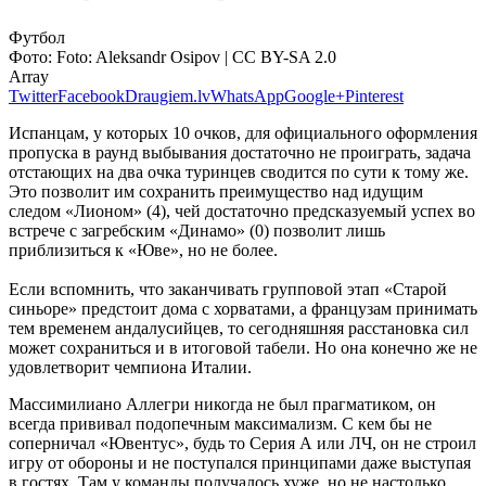
Футбол
Фото:
Foto: Aleksandr Osipov | CC BY-SA 2.0
Array
Twitter
Facebook
Draugiem.lv
WhatsApp
Google+
Pinterest
Испанцам, у которых 10 очков, для официального оформления
пропуска в раунд выбывания достаточно не проиграть, задача
отстающих на два очка туринцев сводится по сути к тому же.
Это позволит им сохранить преимущество над идущим
следом «Лионом» (4), чей достаточно предсказуемый успех во
встрече с загребским «Динамо» (0) позволит лишь
приблизиться к «Юве», но не более.
Если вспомнить, что заканчивать групповой этап «Старой
синьоре» предстоит дома с хорватами, а французам принимать
тем временем андалусийцев, то сегодняшняя расстановка сил
может сохраниться и в итоговой табели. Но она конечно же не
удовлетворит чемпиона Италии.
Массимилиано Аллегри никогда не был прагматиком, он
всегда прививал подопечным максимализм. С кем бы не
соперничал «Ювентус», будь то Серия А или ЛЧ, он не строил
игру от обороны и не поступался принципами даже выступая
в гостях. Там у команды получалось хуже, но не настолько,