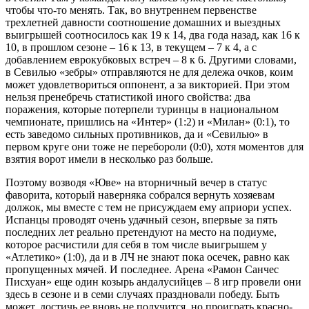
чтобы что-то менять. Так, во внутреннем первенстве
трехлетней давности соотношение домашних и выездных
выигрышей соотносилось как 19 к 14, два года назад, как 16 к
10, в прошлом сезоне – 16 к 13, в текущем – 7 к 4, а с
добавлением еврокубковых встреч – 8 к 6. Другими словами,
в Севилью «зебры» отправляются не для дележа очков, коим
может удовлетвориться оппонент, а за викторией. При этом
нельзя пренебречь статистикой иного свойства: два
поражения, которые потерпели туринцы в национальном
чемпионате, пришлись на «Интер» (1:2) и «Милан» (0:1), то
есть заведомо сильных противников, да и «Севилью» в
первом круге они тоже не перебороли (0:0), хотя моментов для
взятия ворот имели в несколько раз больше.
Поэтому возводя «Юве» на вторничный вечер в статус
фаворита, который наверняка собрался вернуть хозяевам
должок, мы вместе с тем не присуждаем ему априори успех.
Испанцы проводят очень удачный сезон, впервые за пять
последних лет реально претендуют на место на подиуме,
которое расчистили для себя в том числе выигрышем у
«Атлетико» (1:0), да и в ЛЧ не знают пока осечек, равно как
пропущенных мячей. И последнее. Арена «Рамон Санчес
Писхуан» еще один козырь андалусийцев – 8 игр провели они
здесь в сезоне и в семи случаях праздновали победу. Быть
может, достичь ее вновь не получится, но проиграть красно-