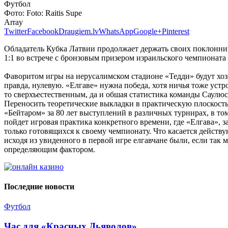
Футбол
Фото:
Foto: Raitis Supe
Array
Twitter
Facebook
Draugiem.lv
WhatsApp
Google+
Pinterest
Обладатель Кубка Латвии продолжает держать своих поклонник
1:1 во встрече с бронзовым призером израильского чемпионата
Фаворитом игры на иерусалимском стадионе «Тедди» будут хозя
правда, нулевую. «Елгаве» нужна победа, хотя ничья тоже уст
то сверхъестественным, да и обшая статистика команды Саулюс
Переносить теоретические выкладки в практическую плоскость, 
«Бейтаром» за 80 лет выступлений в различных турнирах, в то
пойдет игровая практика конкретного времени, где «Елгава», 
только готовящихся к своему чемпионату. Что касается действ
исходя из увиденного в первой игре елгавчане были, если так 
определяющим фактором.
Последние новости
Футбол
Час для «Красных Дьяволов»