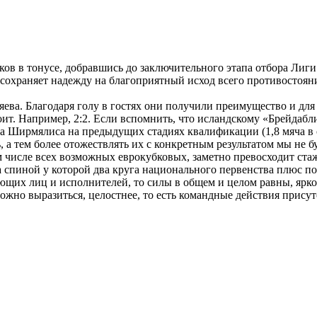
ов в тонусе, добравшись до заключительного этапа отбора Лиги
 сохраняет надежду на благоприятный исход всего противостоян
ева. Благодаря голу в гостях они получили преимущество и для
роит. Например, 2:2. Если вспомнить, что исландскому «Брейдаб
а Ширмялиса на предыдущих стадиях квалификации (1,8 мяча в с
а тем более отожествлять их с конкретным результатом мы не бу
м числе всех возможных еврокубковых, заметно превосходит стаж
за спиной у которой два круга национального первенства плюс п
ующих лиц и исполнителей, то силы в общем и целом равны, ярк
можно выразиться, целостнее, то есть командные действия присут