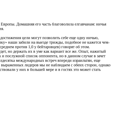
 Европы. Домашняя его часть благоволила елгавчанам: ничья
ия.
 достижения цели могут позволить себе еще одну ничью,
лику» наши забили на выезде трижды, подобное не кажется чем-
реднем против 1,0 у бейтаровцев) говорят об этом.
дет, но держать их в уме как вариант все же. Опыт, нажитый
 и послужной список оппонента, но в данном случае в зачет
олдесятка международных встреч впереди израильтян, еще
о выраженных лидеров мы не наблюдаем с обеих сторон, однако
ствовали у них в большей мере и в гостях это может стать