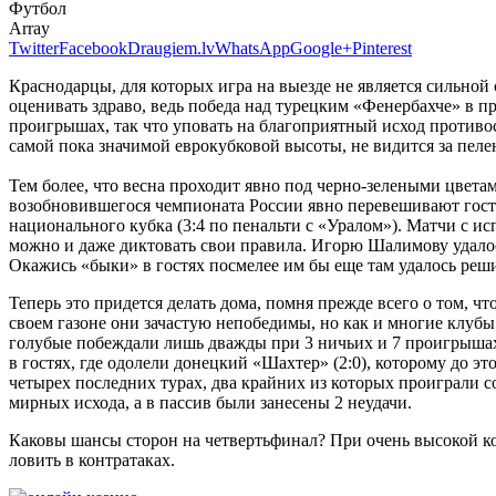
Футбол
Array
Twitter
Facebook
Draugiem.lv
WhatsApp
Google+
Pinterest
Краснодарцы, для которых игра на выезде не является сильной с
оценивать здраво, ведь победа над турецким «Фенербахче» в 
проигрышах, так что уповать на благоприятный исход противос
самой пока значимой еврокубковой высоты, не видится за пеле
Тем более, что весна проходит явно под черно-зелеными цветами
возобновившегося чемпионата России явно перевешивают гостеву
национального кубка (3:4 по пенальти с «Уралом»). Матчи с и
можно и даже диктовать свои правила. Игорю Шалимову удалос
Окажись «быки» в гостях посмелее им бы еще там удалось реши
Теперь это придется делать дома, помня прежде всего о том, ч
своем газоне они зачастую непобедимы, но как и многие клубы
голубые побеждали лишь дважды при 3 ничьих и 7 проигрышах, 
в гостях, где одолели донецкий «Шахтер» (2:0), которому до эт
четырех последних турах, два крайних из которых проиграли с
мирных исхода, а в пассив были занесены 2 неудачи.
Каковы шансы сторон на четвертьфинал? При очень высокой кон
ловить в контратаках.