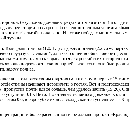
тороной, безусловно довольны результатом визита в Виго, где им
предыдущей стадии розыгрыша была единственным успехом «быко
тояния с «Сельтой» пока рано. И все же победа с минимальным с
ной тумана.
. Выигрыш и ничья (1:0, 1:1) с турками, ничья (2:2 со «Спартак
ю неудачу с “Сельтой”, да и чего о ней вообще говорить, если 
спанскими командами складываются для российских исторически т
ь хорошо подготовить своих парней физически, они быстро двиг
ть задачу полнее.
то «кельты» славятся своим стартовым натиском в первые 15 мин
 этой страны начинают нервничать в гостях. Вот и подтверждаю
пропустив почти вдвое больше, чем удалось забить (15-26). Од
ого уступили 0:1 в Виго. Но отдадим испанцам должное: в отличи
о счетом 0:6, в еврокубке их дела складываются успешнее – в 9
центрации и более раскованной игре дальше пройдет «Краснодар