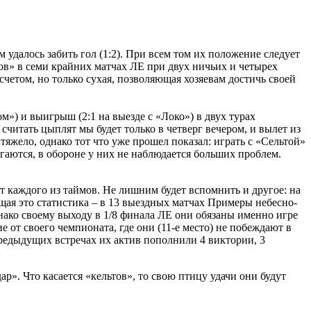
 удалось забить гол (1:2). При всем том их положение следует
в» в семи крайних матчах ЛЕ при двух ничьих и четырех
четом, но только сухая, позволяющая хозяевам достичь своей
ом») и выигрыш (2:1 на выезде с «Локо») в двух турах
считать цыплят мы будет только в четверг вечером, и вылет из
яжело, однако тот что уже прошел показал: играть с «Сельтой»
аются, в обороне у них не наблюдается больших проблем.
ут каждого из таймов. Не лишним будет вспомнить и другое: на
щая это статистика – в 13 выездных матчах Примеры небесно-
нако своему выходу в 1/8 финала ЛЕ они обязаны именно игре
е от своего чемпионата, где они (11-е место) не побеждают в
 предыдущих встречах их актив пополнили 4 виктории, 3
». Что касается «кельтов», то свою птицу удачи они будут