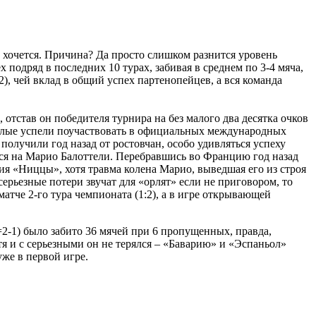
е хочется. Причина? Да просто слишком разнится уровень
подряд в последних 10 турах, забивая в среднем по 3-4 мяча,
2), чей вклад в общий успех партенопейцев, а вся команда
 отстав он победителя турнира на без малого два десятка очков
-белые успели поучаствовать в официальных международных
 получили год назад от ростовчан, особо удивляться успеху
ется на Марио Балоттели. Перебравшись во Францию год назад
ния «Ниццы», хотя травма колена Марио, выведшая его из строя
ерьезные потери звучат для «орлят» если не приговором, то
тче 2-го тура чемпионата (1:2), а в игре открывающей
=2-1) было забито 36 мячей при 6 пропущенных, правда,
я и с серьезными он не терялся – «Баварию» и «Эспаньол»
уже в первой игре.