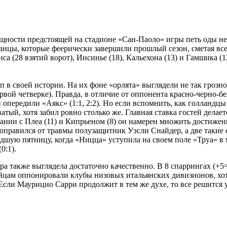
елищности предстоящей на стадионе «Сан-Паоло» игры петь оды н
нцы, которые феерически завершили прошлый сезон, сметая всех 
са (28 взятий ворот), Инсинье (18), Кальехона (13) и Гамшика (1
 в своей истории. На их фоне «орлята» выглядели не так грозно,
первой четверке). Правда, в отличие от оппонента красно-черно
 опередили «Аякс» (1:1, 2:2). Но если вспомнить, как голландцы
атый, хотя забил ровно столько же. Главная ставка гостей дела
мпании с Плеа (11) и Кипрьеном (8) он намерен множить достиже
оправился от травмы полузащитник Уэсли Снайдер, а две такие с
шую пятницу, когда «Ницца» уступила на своем поле «Труа» в ма
0:1).
ра также выглядела достаточно качественно. В 8 спаррингах (+5
пейцам оппонировали клубы низовых итальянских дивизионов, хот
. Если Маурицио Сарри продолжит в тем же духе, то все решится 