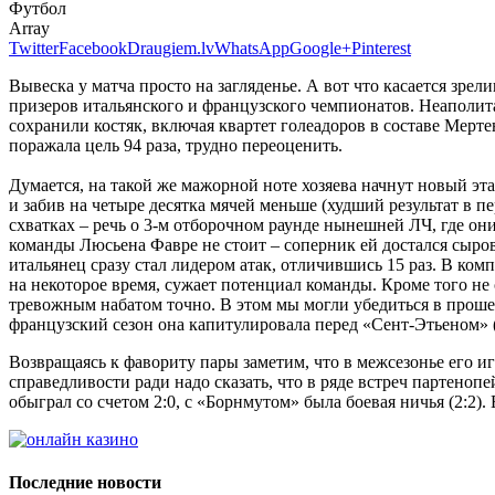
Футбол
Array
Twitter
Facebook
Draugiem.lv
WhatsApp
Google+
Pinterest
Вывеска у матча просто на загляденье. А вот что касается зр
призеров итальянского и французского чемпионатов. Неаполита
сохранили костяк, включая квартет голеадоров в составе Мертен
поражала цель 94 раза, трудно переоценить.
Думается, на такой же мажорной ноте хозяева начнут новый этап
и забив на четыре десятка мячей меньше (худший результат в 
схватках – речь о 3-м отборочном раунде нынешней ЛЧ, где они
команды Люсьена Фавре не стоит – соперник ей достался сыров
итальянец сразу стал лидером атак, отличившись 15 раз. В ко
на некоторое время, сужает потенциал команды. Кроме того не 
тревожным набатом точно. В этом мы могли убедиться в прошед
французский сезон она капитулировала перед «Сент-Этьеном» (
Возвращаясь к фавориту пары заметим, что в межсезонье его иг
справедливости ради надо сказать, что в ряде встреч партено
обыграл со счетом 2:0, с «Борнмутом» была боевая ничья (2:2)
Последние новости