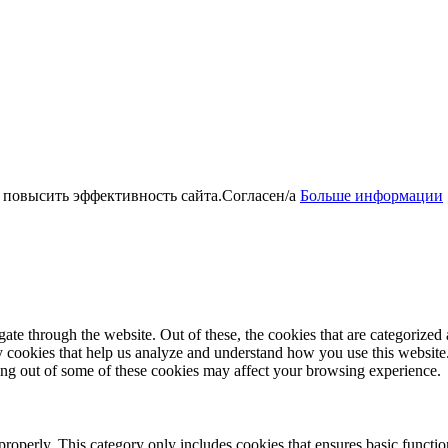
 повысить эффективность сайта.
Согласен/а
Больше информации
e through the website. Out of these, the cookies that are categorized a
rty cookies that help us analyze and understand how you use this websit
ting out of some of these cookies may affect your browsing experience.
properly. This category only includes cookies that ensures basic functio