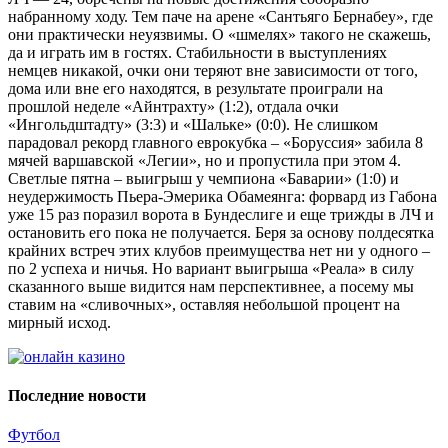
набранному ходу. Тем паче на арене «Сантьяго Бернабеу», где
они практически неуязвимы. О «шмелях» такого не скажешь,
да и играть им в гостях. Стабильности в выступлениях
немцев никакой, очки они теряют вне зависимости от того,
дома или вне его находятся, в результате проиграли на
прошлой неделе «Айнтрахту» (1:2), отдала очки
«Ингольдштадту» (3:3) и «Шальке» (0:0). Не слишком
парадовал рекорд главного еврокубка – «Боруссия» забила 8
мячей варшавской «Легии», но и пропустила при этом 4.
Светлые пятна – выигрыш у чемпиона «Баварии» (1:0) и
неудержимость Пьера-Эмерика Обамеянга: форвард из Габона
уже 15 раз поразил ворота в Бундеслиге и еще трижды в ЛЧ и
остановить его пока не получается. Беря за основу полдесятка
крайних встреч этих клубов преимущества нет ни у одного –
по 2 успеха и ничья. Но вариант выигрыша «Реала» в силу
сказанного выше видится нам перспективнее, а посему мы
ставим на «сливочных», оставляя небольшой процент на
мирный исход.
Последние новости
Футбол