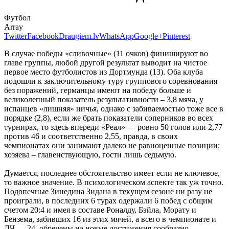
Футбол
Array
Twitter
Facebook
Draugiem.lv
WhatsApp
Google+
Pinterest
В случае победы «сливочные» (11 очков) финишируют во
главе группы, любой другой результат выводит на чистое
первое место футболистов из Дортмунда (13). Оба клуба
подошли к заключительному туру группового соревнования
без поражений, германцы имеют на победу больше и
великолепный показатель результативности – 3,8 мяча, у
испанцев «лишняя» ничья, однако с забиваемостью тоже все в
порядке (2,8), если же брать показатели соперников во всех
турнирах, то здесь впереди «Реал» — ровно 50 голов или 2,77
против 46 и соответственно 2,55, правда, в своих
чемпионатах они занимают далеко не равноценные позиции:
хозяева – главенствующую, гости лишь седьмую.
Думается, последнее обстоятельство имеет если не ключевое,
то важное значение. В психологическом аспекте так уж точно.
Подопечные Зинедина Зидана в текущем сезоне ни разу не
проиграли, в последних 6 турах одержали 6 побед с общим
счетом 20:4 и имея в составе Роналду, Бэйла, Морату и
Бензема, забивших 16 из этих мячей, а всего в чемпионате и
ЛЧ — 24, обречены на новые достижения сообразно