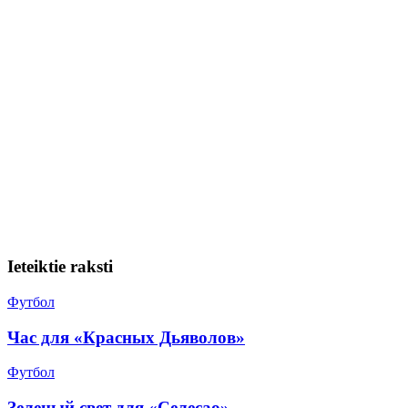
Ieteiktie raksti
Футбол
Час для «Красных Дьяволов»
Футбол
Зеленый свет для «Селесао»