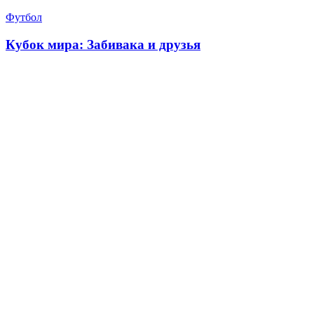
Футбол
Кубок мира: Забивака и друзья