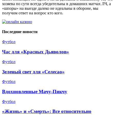
хозяева по сути всегда убедительны в домашних матчах ЛЧ, а
«шпоры» на выезде далеко не идеальны в обороне, мы
получим ответ на вопрос кто кого.
Последние новости
Футбол
Час для «Красных Дьяволов»
Футбол
Зеленый свет для «Селесао»
Футбол
Вдохновленные Мачу-Пикчу
Футбол
«Жизнь» и «Смерть»: Все относительно