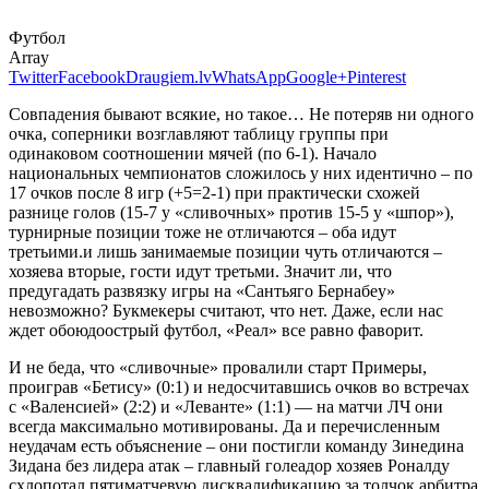
Футбол
Array
Twitter
Facebook
Draugiem.lv
WhatsApp
Google+
Pinterest
Совпадения бывают всякие, но такое… Не потеряв ни одного
очка, соперники возглавляют таблицу группы при
одинаковом соотношении мячей (по 6-1). Начало
национальных чемпионатов сложилось у них идентично – по
17 очков после 8 игр (+5=2-1) при практически схожей
разнице голов (15-7 у «сливочных» против 15-5 у «шпор»),
турнирные позиции тоже не отличаются – оба идут
третьими.и лишь занимаемые позиции чуть отличаются –
хозяева вторые, гости идут третьми. Значит ли, что
предугадать развязку игры на «Сантьяго Бернабеу»
невозможно? Букмекеры считают, что нет. Даже, если нас
ждет обоюдоострый футбол, «Реал» все равно фаворит.
И не беда, что «сливочные» провалили старт Примеры,
проиграв «Бетису» (0:1) и недосчитавшись очков во встречах
с «Валенсией» (2:2) и «Леванте» (1:1) — на матчи ЛЧ они
всегда максимально мотивированы. Да и перечисленным
неудачам есть объяснение – они постигли команду Зинедина
Зидана без лидера атак – главный голеадор хозяев Роналду
схлопотал пятиматчевую дисквалификацию за толчок арбитра