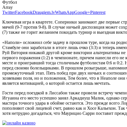
Футбол
Array
Twitter
Facebook
Draugiem.lv
WhatsApp
Google+
Pinterest
Ключевая игра в квартете. Соперники занимают две первые ст
мячей (9-7 против 9-8). В случае ничьей диспозиция может со
(7) также не горит желанием покидать турнир и выездная викт
«Наполи» осложнил себе задачу в прошлом туре, когда на родн
Стамбуле они заработали в итоге лишь очко (3:3) и теперь име
Руй Витория никакой другой кроме виктории альтернативы не 
первого поражения (1:2) в чемпионате, причем нанесли его н
месте и проигравший тогда столичным футболистам 0:6 и 0:2. Н
перед своими болельщиками. В прошлом розыгрыше, напомним, 
промежуточный этап. Пять побед при двух ничьих и соотношени
хозяевами поля, но и положения, Тем более, что в Неаполе он
является мотивацией, о которой остается лишь мечтать.
Гости перед поездкой в Лиссабон также провели встречу чемпио
Игуаина его место успешно занял Аркадиуш Малик, однако серь
мастера точного удара в обойме остаются. Это прежде всего Ло
пополняют свой лицевой счет, равно как и Хосе Кальехон. Так 
хотя нетрудно догадаться, что Маурицио Сарри поставит прежде