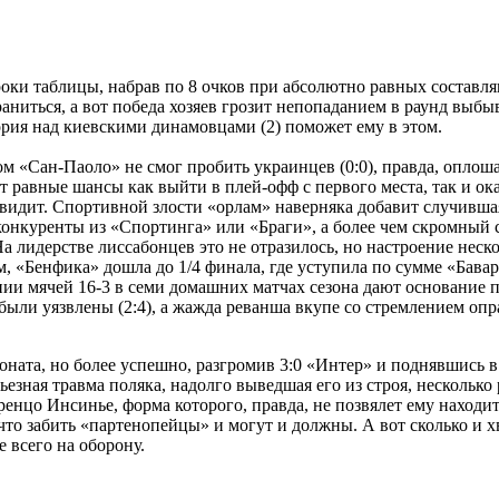
роки таблицы, набрав по 8 очков при абсолютно равных составл
храниться, а вот победа хозяев грозит непопаданием в раунд в
ория над киевскими динамовцами (2) поможет ему в этом.
ом «Сан-Паоло» не смог пробить украинцев (0:0), правда, оплош
ют равные шансы как выйти в плей-офф с первого места, так и ок
видит. Спортивной злости «орлам» наверняка добавит случивша
е конкуренты из «Спортинга» или «Браги», а более чем скромны
а лидерстве лиссабонцев это не отразилось, но настроение неск
«Бенфика» дошла до 1/4 финала, где уступила по сумме «Бавари
и мячей 16-3 в семи домашних матчах сезона дают основание по
и были уязвлены (2:4), а жажда реванша вкупе со стремлением о
ната, но более успешно, разгромив 3:0 «Интер» и поднявшись в 
езная травма поляка, надолго выведшая его из строя, нескольк
ренцо Инсинье, форма которого, правда, не позвялет ему находит
что забить «партенопейцы» и могут и должны. А вот сколько и х
 всего на оборону.