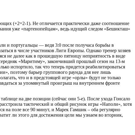
яющих (+2=2-1). Не отличается практически даже соотношение
ыбывания уже «партенопейцам», ведь идущий следом «Бешикташ»
али и португальцы — ведя 3:0 после получаса борьбы в
азаться в числе участников Лиги Европы. Однако тренер хозяев
яся не далее как в прошедшую пятницу неприятность в виде
й середняк «Маритиму», закончивший прошлый сезон на 13-м
олько испортило, так что теперь придется реабилитироваться
и», поэтому барьер группового раунда для нее лишь
лагать, что и в предстоящей игре «орлы» будут не только
правдаться за упомянутый проигрыш на внутреннем фронте
таблице на две позиции (сейчас они 5-е). После ухода Гонсало
о расстроила тактический и общий рисунок игры «Наполи», хотя
ся на поле все 90 минут, и Марек Гамшик – оба регулярно
ватит ли этого для достижения цели мы узнаем во вторник,