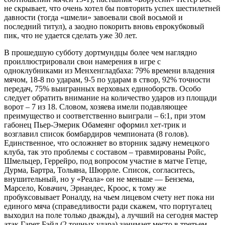
не скрывает, что очень хотел бы повторить успех шестилетней
давности (тогда «шмели» завоевали свой восьмой и
последний титул), а заодно покорить вновь еврокубковый
пик, что не удается сделать уже 30 лет.
В прошедшую субботу дортмундцы более чем наглядно
проиллюстрировали свои намерения в игре с
одноклубниками из Менхенгладбаха: 79% времени владения
мячом, 18-8 по ударам, 9-5 по ударам в створ, 92% точности
передач, 75% выигранных верховых единоборств. Особо
следует обратить внимание на количество ударов из площади
ворот – 7 из 18. Словом, хозяева имели подавляющее
преимущество и соответственно выиграли – 6:1, при этом
габонец Пьер-Эмерик Обамеянг оформил хет-трик и
возглавил список бомбардиров чемпионата (8 голов).
Единственное, что осложняет во вторник задачу немецкого
клуба, так это проблемы с составом – травмированы Ройс,
Шмельцер, Геррейро, под вопросом участие в матче Гетце,
Дурма, Бартра, Тольяна, Шюррле. Список, согласитесь,
внушительный, но у «Реала» он не меньше — Бензема,
Марсело, Ковачич, Эрнандес, Кроос, к тому же
пробуксовывает Роналду, на чьем лицевом счету нет пока ни
единого мяча (справедливости ради скажем, что португалец
выходил на поле только дважды), а лучший на сегодня мастер
атак Гарет Бэйл (2 точных удара) занимает место в третьем