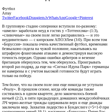
Футбол
Array
Twitter
Facebook
Draugiem.lv
WhatsApp
Google+
Pinterest
В групповую стадию соперники вступили по-разному:
«шмели» заработали неуд в гостях у «Тоттенхэма» (1:3),
«сливочные» на своем поле легко расправились — и это
неудивительно — с кипрским АПОЭЛем (3:0). При всем том
«Боруссия» показала очень качественный футбол, временами
безвылазно сидела на чужой половине, накатываясь на
штрафную фланговыми атаками и демонстрируя высокую
точность передач. Однако ошибки арбитров и везение
британцев обернулось тем, чем обернулось. Проигрывать
второй раз подряд, да еще на «Сигнал Идуна Парк» германцы
не намерены и с учетом высокой готовности будут играть
только на победу.
Тем более, что на своем поле они еще никогда не уступали
«Реалу». В прошлом сезоне, когда обе команды также
состязались в одном квартете, дело закончилось боевой
ничьей (2:2), в пяти предыдущих домашних междусобойчиках
ЛЧ черно-желтые трижды одерживали верх и еще дважды
заключали мир. Захватив лидерство в Бундеслиге (+5=1-0 при
соотношении мячей 19-1), наставник «Боруссии» Петер Бос