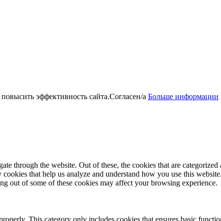
 повысить эффективность сайта.
Согласен/а
Больше информации
e through the website. Out of these, the cookies that are categorized a
rty cookies that help us analyze and understand how you use this websit
ting out of some of these cookies may affect your browsing experience.
properly. This category only includes cookies that ensures basic functio