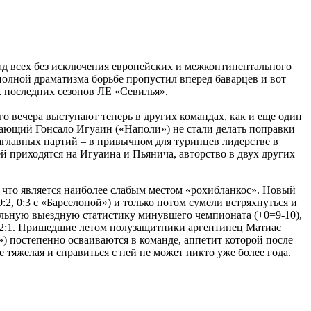
ад всех без исключения европейских и межконтинентального
 полной драматизма борьбе пропустил вперед баварцев и вот
х последних сезонов ЛЕ «Севилья».
го вечера выступают теперь в других командах, как и еще один
дающий Гонсало Игуаин («Наполи») не стали делать поправки
заглавных партий – в привычном для туринцев лидерстве в
ей приходятся на Игуаина и Пьянича, авторство в двух других
 что является наиболее слабым местом «рохибланкос». Новый
2, 0:3 с «Барселоной») и только потом сумели встряхнуться и
альную выездную статистику минувшего чемпионата (+0=9-10),
— 2:1. Пришедшие летом полузащитники аргентинец Матиас
) постепенно осваиваются в команде, аппетит которой после
е тяжелая и справиться с ней не может никто уже более года.