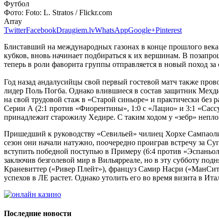
Футбол
Фото:
Foto: L. Stratos / Flickr.com
Array
Twitter
Facebook
Draugiem.lv
WhatsApp
Google+
Pinterest
Блиставший на международных газонах в конце прошлого века 
кубков, вновь начинает подбираться к их вершинам. В позапро
теперь в роли фаворита группы отправляется в новый поход за
Год назад андалусийцы свой первый гостевой матч также провод
лидер Поль Погба. Однако влившиеся в состав защитник Мехди
на свой трудовой стаж в «Старой синьоре» и практически без 
Серии А (2:1 против «Фиорентины», 1:0 с «Лацио» и 3:1 «Сассу
принадлежит старожилу Хедире. С таким ходом у «зебр» непл
Пришедший к руководству «Севильей» чилиец Хорхе Сампаоли 
сезон они начали натужно, поочередно проиграв встречу за Суп
вступить победной поступью в Примеру (6:4 против «Эспаньол
заключив безголевой мир в Вильярреале, но в эту субботу по
Краневиттер («Ривер Плейт»), француз Самир Насри («МанСити
успехов в ЛЕ растет. Однако утолить его во время визита в Ита
Последние новости