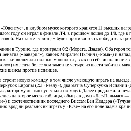
«Ювентус», в клубном музее которого хранятся 11 высших нагр
шлом году он играл в финале ЛЧ, в прошлом дошел до 1/8, где в
 славой. На старте туринцам будет противостоять победитель тре
или в Турине, где проиграли 0:2 (Мората, Дзадза). Оба героя то
 Бенатиа («Бавария»), хавбек Миралем Пьянич («Рома») и напа
раскачки включили полные мощности , взяв на себя исполнение 
оло») их лепта более чем заметна: четыре из шести забитых мяч
охие шансы против испанцев.
строит новую команду, в том числе умеющую играть на выезде,
еркубок Европы (2:3 «Реалу»), два матча Суперкубка Испании (0:
а», которому дважды уступали по ходу). Далее продолжили печ
днялись на второе место таблицы, обыграв дома «Лас-Пальмас» 
») и соотечественник последнего Виссам Бен Йеддера («Тулуза»
лию вряд ли реально: выиграть у «Юве» на его поле задача крайн