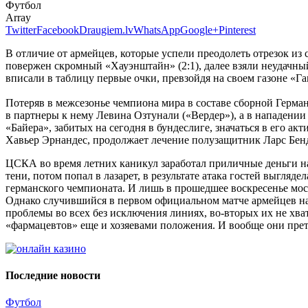
Футбол
Array
Twitter
Facebook
Draugiem.lv
WhatsApp
Google+
Pinterest
В отличие от армейцев, которые успели преодолеть отрезок из
повержен скромный «Хауэнштайн» (2:1), далее взяли неудачный
вписали в таблицу первые очки, превзойдя на своем газоне «Гам
Потеряв в межсезонье чемпиона мира в составе сборной Герм
в партнеры к нему Левина Озтунали («Вердер»), а в нападении
«Байера», забитых на сегодня в бундеслиге, значаться в его а
Хавьер Эрнандес, продолжает лечение полузащитник Ларс Бе
ЦСКА во время летних каникул заработал приличные деньги на
тени, потом попал в лазарет, в результате атака гостей выгляде
германского чемпионата. И лишь в прошедшее воскресенье москв
Однако случившийся в первом официальном матче армейцев на 
проблемы во всех без исключения линиях, во-вторых их не хва
«фармацевтов» еще и хозяевами положения. И вообще они прете
Последние новости
Футбол