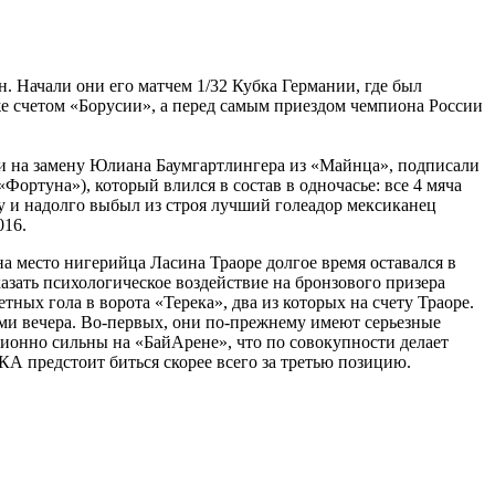
н. Начали они его матчем 1/32 Кубка Германии, где был
же счетом «Борусии», а перед самым приездом чемпиона России
и на замену Юлиана Баумгартлингера из «Майнца», подписали
ортуна»), который влился в состав в одночасье: все 4 мяча
уку и надолго выбыл из строя лучший голеадор мексиканец
016.
 место нигерийца Ласина Траоре долгое время оставался в
 оказать психологическое воздействие на бронзового призера
ных гола в ворота «Терека», два из которых на счету Траоре.
ми вечера. Во-первых, они по-прежнему имеют серьезные
ционно сильны на «БайАрене», что по совокупности делает
А предстоит биться скорее всего за третью позицию.