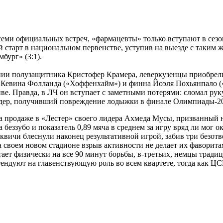
 семи официальных встреч, «фармацевты» только вступают в сезо
 старт в национальном первенстве, уступив на выезде с таким 
бург» (3:1).
ании полузащитника Кристофер Крамера, леверкузенцы приобрел
 Кевина Фолланда («Хоффенхайм») и финна Йоэля Похьянпало («Ф
ктиве. Правда, в ЛЧ он вступает с заметными потерями: сломал р
ндер, получивший повреждение лодыжки в финале Олимпиады-2
 продаже в «Лестер» своего лидера Ахмеда Мусы, призванный на
ла беззубо и показатель 0,89 мяча в среднем за игру вряд ли мог
ичи блеснули наконец результативной игрой, забив три безответ
своем новом стадионе взрыв активности не делает их фаворита
тает физически на все 90 минут борьбы, в-третьих, немцы тради
ндуют на главенствующую роль во всем квартете, тогда как ЦСК