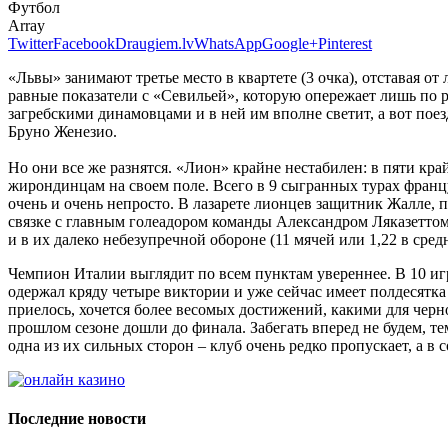
Футбол
Array
Twitter
Facebook
Draugiem.lv
WhatsApp
Google+
Pinterest
«Львы» занимают третье место в квартете (3 очка), отставая о
равные показатели с «Севильей», которую опережает лишь по р
загребскими динамовцами и в ней им вполне светит, а вот поез
Бруно Женезио.
Но они все же разнятся. «Лион» крайне нестабилен: в пяти кра
жирондинцам на своем поле. Всего в 9 сыгранных турах француз
очень и очень непросто. В лазарете лионцев защитник Жалле, 
связке с главным голеадором команды Александром Ляказеттом.
и в их далеко небезупречной обороне (11 мячей или 1,22 в сре
Чемпион Италии выглядит по всем пунктам увереннее. В 10 игра
одержал кряду четыре виктории и уже сейчас имеет полдесятка
приелось, хочется более весомых достижений, какими для черн
прошлом сезоне дошли до финала. Забегать вперед не будем, т
одна из их сильных сторон – клуб очень редко пропускает, а 
Последние новости