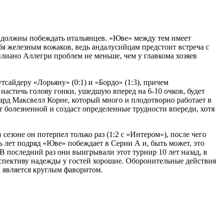
ЛЕ, должны побеждать итальянцев. «Юве» между тем имеет
ебя железным вожаков, ведь андалусийцам предстоит встреча с
илиано Аллегри проблем не меньше, чем у главкома хозяев
тсайдеру «Лорьяну» (0:1) и «Бордо» (1:3), причем
настичь голову гонки, ушедшую вперед на 6-10 очков, будет
вард Максвелл Корне, который много и плодотворно работает в
т болезненной и создаст определенные трудности впереди, хотя
езоне он потерпел только раз (1:2 с «Интером»), после чего
 лет подряд «Юве» побеждает в Серии А и, быть может, это
В последний раз они выигрывали этот турнир 10 лет назад, в
ерспективу надежды у гостей хорошие. Оборонительные действия
а является круглым фаворитом.