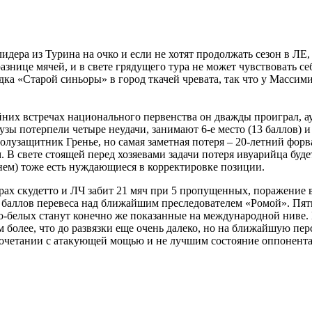
т лидера из Турина на очко и если не хотят продолжать сезон в 
азнице мячей, и в свете грядущего тура не может чувствовать с
дка «Старой синьоры» в город ткачей чревата, так что у Массим
йних встречах национального первенства он дважды проиграл, ау
ы потерпели четыре неудачи, занимают 6-е место (13 баллов) и 
полузащитник Гренье, но самая заметная потеря – 20-летний фор
 В свете стоящей перед хозяевами задачи потеря ивуарийца буде
днем) тоже есть нуждающиеся в корректировке позиции.
х скудетто и ЛЧ забит 21 мяч при 5 пропущенных, поражение в с
 баллов перевеса над ближайшим преследователем «Ромой». Пять
о-белых станут конечно же показанные на международной ниве. 
ем более, что до развязки еще очень далеко, но на ближайшую п
в сочетании с атакующей мощью и не лучшим состояние оппонент