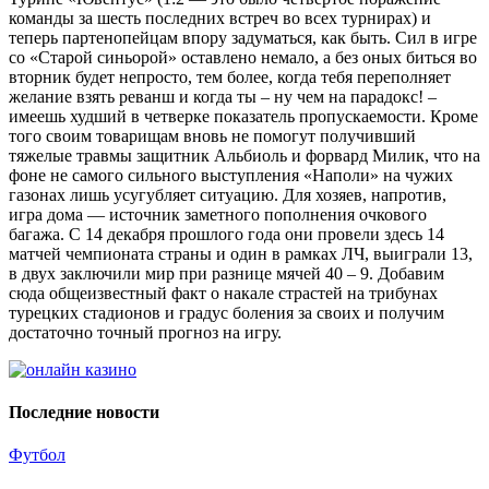
команды за шесть последних встреч во всех турнирах) и
теперь партенопейцам впору задуматься, как быть. Сил в игре
со «Старой синьорой» оставлено немало, а без оных биться во
вторник будет непросто, тем более, когда тебя переполняет
желание взять реванш и когда ты – ну чем на парадокс! –
имеешь худший в четверке показатель пропускаемости. Кроме
того своим товарищам вновь не помогут получивший
тяжелые травмы защитник Альбиоль и форвард Милик, что на
фоне не самого сильного выступления «Наполи» на чужих
газонах лишь усугубляет ситуацию. Для хозяев, напротив,
игра дома — источник заметного пополнения очкового
багажа. С 14 декабря прошлого года они провели здесь 14
матчей чемпионата страны и один в рамках ЛЧ, выиграли 13,
в двух заключили мир при разнице мячей 40 – 9. Добавим
сюда общеизвестный факт о накале страстей на трибунах
турецких стадионов и градус боления за своих и получим
достаточно точный прогноз на игру.
Последние новости
Футбол