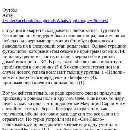
Футбол
Array
Twitter
Facebook
Draugiem.lv
WhatsApp
Google+
Pinterest
Cитуация в квартете складывается любопытная. Тур назад
безоговорочным лидером были неаполитанцы, чья домашняя
победа над «черными орлами» из Стамбула фактически
выводила их в следующий этап розыгрыша. Однако турецкие
футболисты, которые в этом сезоне не проигрывают ни в ЛЧ,
ни на внутреннем фронте, остались верны себе и увезли
домой викторию – 3:2. В результате «Бешикташ» вплотную
приблизился к сопернику (5 и 6 очков соответственно) и в
случае нового успеха возглавит таблицу группы, а «Наполи»
может пропустить вперед еще и «Бенфику» (4),
принимающую киевских динамовцев (1).
Вот уж действительно, не ради красного словца придумали
присказку о ровном поле и круглом мяче. Еще каких-то пару
недель тому казалось, что подопечные Маурицио Сарри могут
спокойно лететь на берега Босфора и играть там, как
получится, ибо на итоговом раскладе сил это все равно не
отразиться. Но турки устроили им на «Сан-Паоло»
головомойку, в прошедшие выходные еще одну учинил в
Турине «Ювентус» (1:2 — это было четвертое поражение