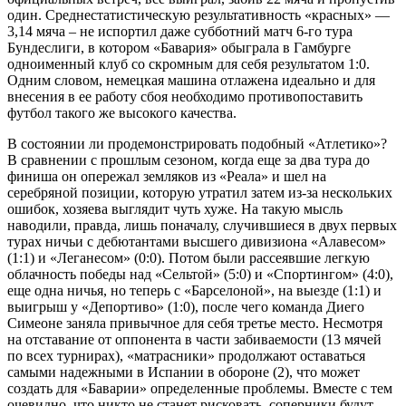
один. Среднестатистическую результативность «красных» —
3,14 мяча – не испортил даже субботний матч 6-го тура
Бундеслиги, в котором «Бавария» обыграла в Гамбурге
одноименный клуб со скромным для себя результатом 1:0.
Одним словом, немецкая машина отлажена идеально и для
внесения в ее работу сбоя необходимо противопоставить
футбол такого же высокого качества.
В состоянии ли продемонстрировать подобный «Атлетико»?
В сравнении с прошлым сезоном, когда еще за два тура до
финиша он опережал земляков из «Реала» и шел на
серебряной позиции, которую утратил затем из-за нескольких
ошибок, хозяева выглядит чуть хуже. На такую мысль
наводили, правда, лишь поначалу, случившиеся в двух первых
турах ничьи с дебютантами высшего дивизиона «Алавесом»
(1:1) и «Леганесом» (0:0). Потом были рассеявшие легкую
облачность победы над «Сельтой» (5:0) и «Спортингом» (4:0),
еще одна ничья, но теперь с «Барселоной», на выезде (1:1) и
выигрыш у «Депортиво» (1:0), после чего команда Диего
Симеоне заняла привычное для себя третье место. Несмотря
на отставание от оппонента в части забиваемости (13 мячей
по всех турнирах), «матрасники» продолжают оставаться
самыми надежными в Испании в обороне (2), что может
создать для «Баварии» определенные проблемы. Вместе с тем
очевидно, что никто не станет рисковать, соперники будут