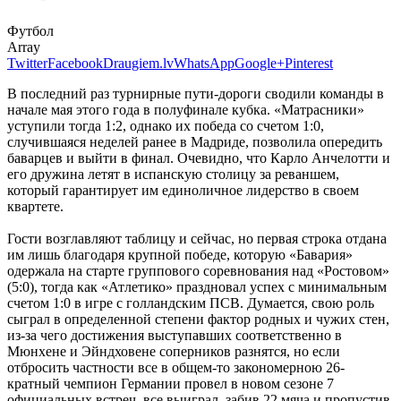
Футбол
Array
Twitter
Facebook
Draugiem.lv
WhatsApp
Google+
Pinterest
В последний раз турнирные пути-дороги сводили команды в
начале мая этого года в полуфинале кубка. «Матрасники»
уступили тогда 1:2, однако их победа со счетом 1:0,
случившаяся неделей ранее в Мадриде, позволила опередить
баварцев и выйти в финал. Очевидно, что Карло Анчелотти и
его дружина летят в испанскую столицу за реваншем,
который гарантирует им единоличное лидерство в своем
квартете.
Гости возглавляют таблицу и сейчас, но первая строка отдана
им лишь благодаря крупной победе, которую «Бавария»
одержала на старте группового соревнования над «Ростовом»
(5:0), тогда как «Атлетико» праздновал успех с минимальным
счетом 1:0 в игре с голландским ПСВ. Думается, свою роль
сыграл в определенной степени фактор родных и чужих стен,
из-за чего достижения выступавших соответственно в
Мюнхене и Эйндховене соперников разнятся, но если
отбросить частности все в общем-то закономерною 26-
кратный чемпион Германии провел в новом сезоне 7
официальных встреч, все выиграл, забив 22 мяча и пропустив