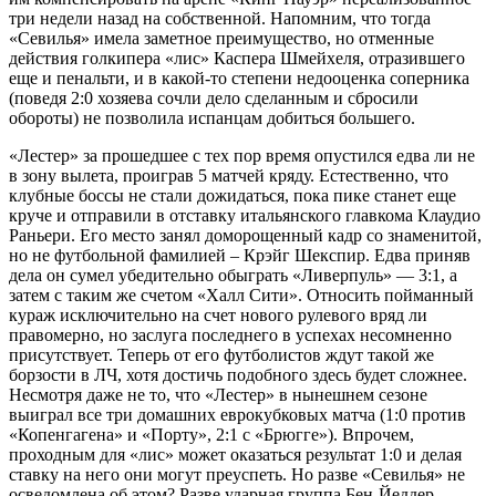
три недели назад на собственной. Напомним, что тогда
«Севилья» имела заметное преимущество, но отменные
действия голкипера «лис» Каспера Шмейхеля, отразившего
еще и пенальти, и в какой-то степени недооценка соперника
(поведя 2:0 хозяева сочли дело сделанным и сбросили
обороты) не позволила испанцам добиться большего.
«Лестер» за прошедшее с тех пор время опустился едва ли не
в зону вылета, проиграв 5 матчей кряду. Естественно, что
клубные боссы не стали дожидаться, пока пике станет еще
круче и отправили в отставку итальянского главкома Клаудио
Раньери. Его место занял доморощенный кадр со знаменитой,
но не футбольной фамилией – Крэйг Шекспир. Едва приняв
дела он сумел убедительно обыграть «Ливерпуль» — 3:1, а
затем с таким же счетом «Халл Сити». Относить пойманный
кураж исключительно на счет нового рулевого вряд ли
правомерно, но заслуга последнего в успехах несомненно
присутствует. Теперь от его футболистов ждут такой же
борзости в ЛЧ, хотя достичь подобного здесь будет сложнее.
Несмотря даже не то, что «Лестер» в нынешнем сезоне
выиграл все три домашних еврокубковых матча (1:0 против
«Копенгагена» и «Порту», 2:1 с «Брюгге»). Впрочем,
проходным для «лис» может оказаться результат 1:0 и делая
ставку на него они могут преуспеть. Но разве «Севилья» не
осведомлена об этом? Разве ударная группа Бен-Йеддер,