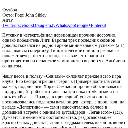
Футбол
Фото:
Foto: John Sibley
Array
Twitter
Facebook
Draugiem.lv
WhatsApp
Google+
Pinterest
Путевку в четвертьфинал нервионцам прочили досрочно,
однако победитель Лиги Европы трех последних сезонов
довольствовался на родной арене минимальным успехом (2:1)
и дал шансы сопернику. Гипотетические они или реальные
покажет вечер, но что-то подсказывает, что один из
претендентов на испанское чемпионство вернется с Альбиона
со щитом.
Чашу весов в пользу «Севильи» склоняет прежде всего игра
клуба. Его беспроигрышная серия в Примере достигла семи
матчей, подопечные Хорхе Сампаоли прочно обосновалась в
лидирующей тройке, отставая на три очка от «Барсы» и на
пять от «Реала». Правда, в прошедший уик-энд они не
воспользовались подарком каталонцев, которые проиграли на
выезде «Депортиво» — сами недосчитались баллов в
домашней встрече с одним из аутсайдеров «Леганесом» (1:1).
Думается, именно это обстоятельство, раздосадовавшее
красно-белых донельзя, станет раздражителем, какой позволит
им компенсировать на арене «Кинг Пауэр» нереализованное