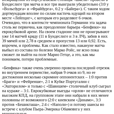
Бундеслиге три матча и все три выиграли убедительно (3:0 у
«Вольсбурга» и «Фрайбурга», 6:2 у «Байера»). С таким ходом
дортмундцам вполне по силам настичь идущий на втором
месте «Лейпциг», с которым его разделяют 6 очков.
Очевидно, что в контексте чемпионата Германии эта задача
столь же первична, как преодоление барьера «Бенфики» на
еврокубковой арене. На своем стадионе они не проигрывают
уже 14 матчей кряду (11 в Бундеслиге и 3 в ЛЧ), забив в них
39 мячей или 2,78 в среднем и пропустив 13 или 0,92. Есть,
впрочем, и проблемы. Как стало известно, накануне матча
выбыл из состава по болезни Марко Ройс, не ясно пока
сможет ли выйти на поле Марио Гетце, а это, как мы
понимаем, потери проблемные.
«Бенфика» также очень уверенно провела последний отрезок
во внутреннем первенстве, набрав 9 очков из 9, но ее
достижения несколько скромнее оппонентских – 1:0 против
«Браги» и «Фейренше», 2:1 в Кубке Португалии с
«Эшторилом» и только с «Шавишем» столичный клуб сыграл
на кураже – 3:1. Еврокубковые выезды «орлов» не отличаются
высоким КПД, на групповом этапе они набрали в них менее
половины от возможного (2:0 с киевским «Динамо», 3:3
против «Бешикташа», 2:4 с «Наполи») и потому шансы во
встрече с клубом Пьера-Эмерика Обамеянга у них
минимальные.