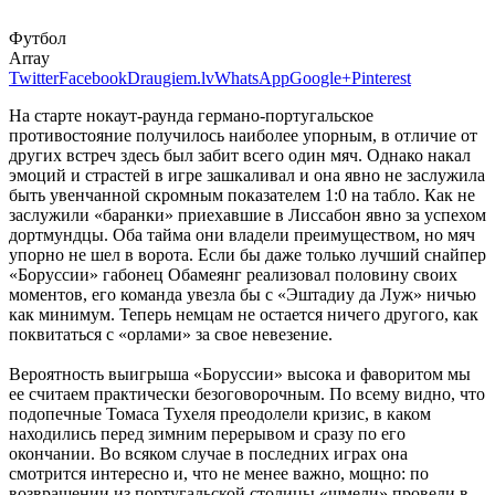
Футбол
Array
Twitter
Facebook
Draugiem.lv
WhatsApp
Google+
Pinterest
На старте нокаут-раунда германо-португальское
противостояние получилось наиболее упорным, в отличие от
других встреч здесь был забит всего один мяч. Однако накал
эмоций и страстей в игре зашкаливал и она явно не заслужила
быть увенчанной скромным показателем 1:0 на табло. Как не
заслужили «баранки» приехавшие в Лиссабон явно за успехом
дортмундцы. Оба тайма они владели преимуществом, но мяч
упорно не шел в ворота. Если бы даже только лучший снайпер
«Боруссии» габонец Обамеянг реализовал половину своих
моментов, его команда увезла бы с «Эштадиу да Луж» ничью
как минимум. Теперь немцам не остается ничего другого, как
поквитаться с «орлами» за свое невезение.
Вероятность выигрыша «Боруссии» высока и фаворитом мы
ее считаем практически безоговорочным. По всему видно, что
подопечные Томаса Тухеля преодолели кризис, в каком
находились перед зимним перерывом и сразу по его
окончании. Во всяком случае в последних играх она
смотрится интересно и, что не менее важно, мощно: по
возвращении из португальской столицы «шмели» провели в