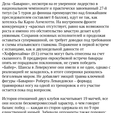
Дела «Баварии», несмотря на ее уверенное лидерство в
национальном чемпионате и практически завоеванный 27-й
титул (за 5 туров до финиша преимущество над ближайшим
преследователем составляет 8 баллов), идут не так, как
хотелось бы Карло Анчелотти. На внутреннем фронте
конкуренция у «красных отсутствует, равно как возможности
роста и именно это обстоятельство зачастую делает клуб
уязвимым. Сохранив основных исполнителей и продолжая
оставаться супермашиной, он требует доводки под требования
и схемы итальянского главкома. Поражение в первой встрече
с испанцами, как и двухнедельной давности от
«Хоффенхайма» (0:1) отчасти могут быть отнесены на счет
сказанного. В преддверии еврокубковой встречи баварцы
опять не порадовали поклонников, не сумев победить
«Байер». Шансы в Леверкузене они имели и не один, однако с
реализацией не заладилось, в итоге соперники разошлись
безголевым миром. Не добавляет эмоций травма ключевой
фигуры «Баварии» Роберта Левандовски – форвард
травмировал ногу на одной из тренировок и его участие
остается пока под вопросом.
История отношений двух клубов насчитывает 19 матчей, все
они носили бескомпромиссный характер, о чем говорит
баланс побед — каждая из сторон одержала их по 9 при
единственной ничьей. Забивали оппоненты также поровну: