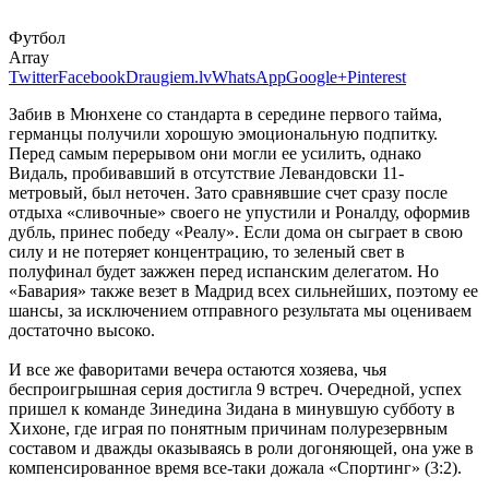
Футбол
Array
Twitter
Facebook
Draugiem.lv
WhatsApp
Google+
Pinterest
Забив в Мюнхене со стандарта в середине первого тайма,
германцы получили хорошую эмоциональную подпитку.
Перед самым перерывом они могли ее усилить, однако
Видаль, пробивавший в отсутствие Левандовски 11-
метровый, был неточен. Зато сравнявшие счет сразу после
отдыха «сливочные» своего не упустили и Роналду, оформив
дубль, принес победу «Реалу». Если дома он сыграет в свою
силу и не потеряет концентрацию, то зеленый свет в
полуфинал будет зажжен перед испанским делегатом. Но
«Бавария» также везет в Мадрид всех сильнейших, поэтому ее
шансы, за исключением отправного результата мы оцениваем
достаточно высоко.
И все же фаворитами вечера остаются хозяева, чья
беспроигрышная серия достигла 9 встреч. Очередной, успех
пришел к команде Зинедина Зидана в минувшую субботу в
Хихоне, где играя по понятным причинам полурезервным
составом и дважды оказываясь в роли догоняющей, она уже в
компенсированное время все-таки дожала «Спортинг» (3:2).