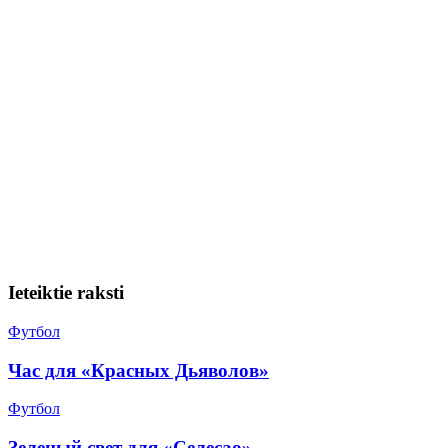
Ieteiktie raksti
Футбол
Час для «Красных Дьяволов»
Футбол
Зеленый свет для «Селесао»