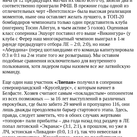
мяча (в 12 предыдущих матчах их было всего 6), забили два и
соответственно проиграли РФШ. В прежние годы одной из
отличительных черт «Вентспилса» была высокая реализация
моментов, ныне она оставляет желать лучшего, в ТОП-20
бомбардиров чемпионата только один представитель клуба
(нигериец Тосин Айегун, в чьем активе 5 голов). Оценивая
класс соперника Эшуорт поставил его выше «Викингура» (у
клуба с Ферер наш многократный чемпион выиграл в 1-м
раунде предыдущего отбора ЛЕ – 2:0, 2:0), но ниже
«Абердина» (перед шотландцами его команда капитулировала
0:3 и 0:1 на 2-м этапе того же розыгрыша). Мы оставим
подобные сравнения исключительно для внутреннего
пользования, хотя лидером пары назовем все же латвийскую
команду.
Еще один наш участник
«Лиепая»
получил в соперники
североирландский «Крусейдерс», с которым начнет в
Белфасте. Хозяев считают самым «покладистым» оппонентом
из всех позможных — за 16 лет выступлений в различных
еврокубках, где было забито 29 мячей и пропущено 116, они
лишь дважды преодолевали барьер стартового этапа. Здесь,
правда, следует заметить, что в обоих случаях жертвами
«топоров» пали прибалты – два года назад под раздачу в ЛЕ
попал литовский «Экранас» (3:1, 2:1), в прошлом, но уже в
ЛЧ, эстонская «Ливадия» (0:0, 1:1 г), так что невеселая в