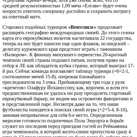
«Гроупама Арена» вечера, хотя уже сейчас ясно, что со
средней результативностью 1,09 мяча «Елгаве» будет очень
непросто ответить сопернику достойно и сохранить интригу
на ответный матч.
Старожил подобных турниров
«Вентспилс»
продолжает
расширять географию международных связей. До этого сезона
карта его еврокубковых визитов насчитывала 22 государства,
теперь на нее будет нанесен еще один флажок, исландский –
делегату курземского края предстоит играть с тамошним
«Валюром». К финишу минувшего первенства 20-кратный
чемпион своей страны подошел пятым, получив право на
отбор в ЛЕ как обладатель кубка страны, который выиграл 17-
й раз. Сейчас команда возглавляет таблицу турнира (+6=2-1,
соотношение мячей 15-8), опережая ближайшего
преследователя на 3 очка. Пребывающему три года у руля
«кречетов» Олафуру Йоханессону, как, впрочем, и всем его
предшественникам не удалось ни разу преодолеть стартовый
еврокубковый барьер, не видим мы островитян фаворитами и
в представленной паре. Несмотря даже на то, что наши
футболисты находятся в поисках своей игры (+2=5-4, 8-10),
занимая непривычное для себя 6-е место. Определенным
мерилом готовности подопечных Пола Эшуорта к борьбе
служит их последняя перед приездом гостей из Рейкьявика
игра чемпионата, в которой желто-синие пропустили сразу 4