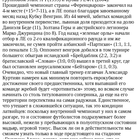
Прошедший чемпионат страны «Ференцварош» закончил на
4-м месте (+15=7-11), а в ЛЕ попал благодаря завоеванному
месяц назад Кубку Венгрии. Из 44 мячей, забитых командой
во внутреннем первенстве, львиная доля приходится на долю
Даниэля Беде (11), Золтана Геры и австрийского легионера
Марко Джурицина (по 8). Год назад «зеленые орлы» начали
отбор в ЛЕ со 2-го квалификационного раунда и им же
закончили, не сумев пройти албанский «Партизан» (1:1, 1:1,
по пенальти 1:3). Оппонент венгров добился в том турнире
большего: обыграв исландский «Брейдаблик (2:2, 3:2) и
братиславский «Слован» (3:0, 0:0) вышел в третий круг, где
был остановлен иерусалимским «Бейтаром» (1:1, 0:3).
Очевидно, что новый главный тренер елгавчан Александр
Куртиян намерен как минимум повторить еврокубковое
достижение своего предшественника, хотя выпавший его
команде жребий будет «противиться» этому, во всяком случае
начинать со столь титулованного соперника, да еще на его
территории перспектива на самая радужная. Единственное,
что утешает в сложившейся ситуации, так это кондиции
латвийцев: поскольку внутренний чемпионат у них в самом
разгаре, то и состояние футболистов подразумевает более
высокий, нежели у пребывающих в полуотпускном состоянии
мадьяр, игровой тонус. Высок ли он в действительности мы
сможем узнать только в ходе предстоящего на стадионе