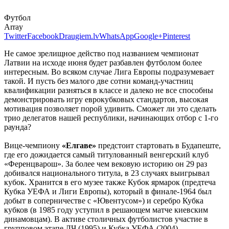
Футбол
Array
Twitter
Facebook
Draugiem.lv
WhatsApp
Google+
Pinterest
Не самое зрелищное действо под названием чемпионат
Латвии на исходе июня будет разбавлен футболом более
интересным. Во всяком случае Лига Европы подразумевает
такой. И пусть без малого две сотни команд-участниц
квалификации разняться в классе и далеко не все способны
демонстрировать игру еврокубковых стандартов, высокая
мотивация позволяет порой удивить. Сможет ли это сделать
трио делегатов нашей республики, начинающих отбор с 1-го
раунда?
Вице-чемпиону
«Елгаве»
предстоит стартовать в Будапеште,
где его дожидается самый титулованный венгерский клуб
«Ференцварош». За более чем вековую историю он 29 раз
добивался национального титула, в 23 случаях выигрывал
кубок. Хранится в его музее также Кубок ярмарок (предтеча
Кубка УЕФА и Лиги Европы), который в финале-1964 был
добыт в соперничестве с «Ювентусом») и серебро Кубка
кубков (в 1985 году уступил в решающем матче киевским
динамовцам). В активе столичных футболистов участие в
групповом этапе ЛЧ (1995) и Кубка УЕФА (2004).