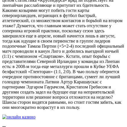
целом статистика «Крусейдерса» вряд ли подействует на
лиепайчан расслабляюще и притупит их бдительность.
Какими козырями могут побить гости карты
североирландцев, играющих в футбол быстрый,
атлетический, со множеством контактов и борьбой на втором
этаже? Думается, что главным может стать отсутствие у
соперника игровой практики, поскольку сезон здесь
завершился еще в апреле, новый начнется лишь в августе,
тогда как идущие в своем первенстве в группе лидеров
подопечные Тамаза Пертии (+5=2-4) последний официальный
матч проводили в канун Лиго и добились выездной ничьей
(1:1) с чемпионом «Спартаком». Кстати, опыт борьбы с
представителями Северной Ирландии у команды из Лиепаи
есть: в 2008-м тогда еще металлурги прошли в Кубке УЕФА
белфастский «Гленторан» (1:1, 2:0). В чью пользу обернется
очередное противостояние с британцами, сумеет ли лучший
голеадор чемпионата Латвии Артур Карашаускас с
партнерами Эдгаром Гаурачсом, Кристапом Гребисом и
другими создать задел на будущее еще на неприятельской
территории или решение вопроса отложится на неделю?
Шансы сторон видятся равными, но стоит гостям забить, как
они многократно возрастут в их пользу.