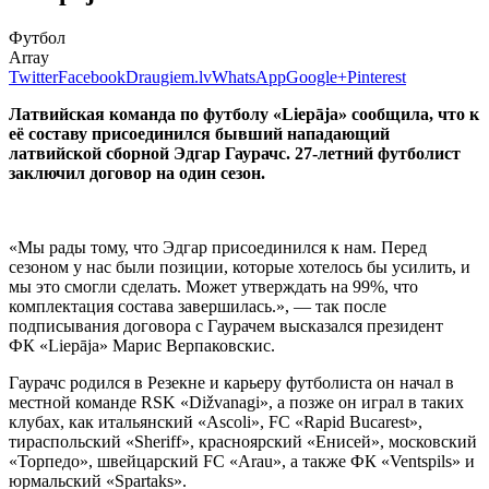
Футбол
Array
Twitter
Facebook
Draugiem.lv
WhatsApp
Google+
Pinterest
Латвийская команда по футболу «Liepāja» сообщила, что к
её составу присоединился бывший нападающий
латвийской сборной Эдгар Гаурачс. 27-летний футболист
заключил договор на один сезон.
«Мы рады тому, что Эдгар присоединился к нам. Перед
сезоном у нас были позиции, которые хотелось бы усилить, и
мы это смогли сделать. Может утверждать на 99%, что
комплектация состава завершилась.», — так после
подписывания договора с Гаурачем высказался президент
ФК «Liepāja» Марис Верпаковскис.
Гаурачс родился в Резекне и карьеру футболиста он начал в
местной команде RSK «Dižvanagi», а позже он играл в таких
клубах, как итальянский «Ascoli», FC «Rapid Bucarest»,
тираспольский «Sheriff», красноярский «Енисей», московский
«Торпедо», швейцарский FC «Arau», а также ФК «Ventspils» и
юрмальский «Spartaks».