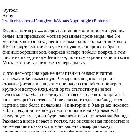
Футбол
Array
Twitter
Facebook
Draugiem.lv
WhatsApp
Google+
Pinterest
Кто возьмет верх — досрочно ставшие чемпионами красно-
белые или предельно мотивированные грозненцы, чье 5-е
месте находится на удалении только одного очка от выхода в
ЛЕ? «Спартаку» ничего уже не нужно, соперник набрал на
финише хороший ход, одержав четыре победы подряд, в том
числе на выезде над «Зенитом», поэтому вариант зацепиться в
Москве за ничью не кажется нереальным.
И это несмотря на крайне негативный баланс визитов
«Терека» в Белокаменную. Четыре последних встречи в
столице (отсчет мы ведем с прошлого сезона) он проиграл
крупно и всухую (0:9), если брать статистику выездов
чеченского клуба в столицу начиная с его дебюта в премьер-
лиге, который состоялся 10 лет назад, то здесь наблюдается
картина еще более печальная: 4 виктории и 9 мирных исходов
в 43 играх, причем все успехи пришлись на «Динамо». В
следующем туре, а он будет заключительным, команда Рашида
Рахимова вновь играет в гостях, где висящие над пропастью и
не желающие оказаться в зоне вылета самарцы окажут
упорное сопротивление, так что финиш для грозненцев