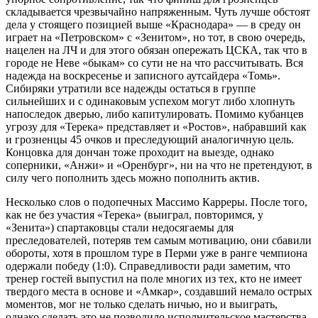
складывается чрезвычайно напряженным. Чуть лучше обстоят
дела у стоящего позицией выше «Краснодара» — в среду он
играет на «Петровском» с «Зенитом», но тот, в свою очередь,
нацелен на ЛЧ и для этого обязан опережать ЦСКА, так что в
городе не Неве «быкам» со сути не на что рассчитывать. Вся
надежда на воскресенье и записного аутсайдера «Томь».
Сибиряки утратили все надежды остаться в группе
сильнейших и с одинаковым успехом могут либо хлопнуть
напоследок дверью, либо капитулировать. Помимо кубанцев
угрозу для «Терека» представляет и «Ростов», набравший как
и грозненцы 45 очков и преследующий аналогичную цель.
Концовка для дончан тоже проходит на выезде, однако
соперники, «Анжи» и «Оренбург», ни на что не претендуют, в
силу чего пополнить здесь можно пополнить актив.
Несколько слов о подопечных Массимо Карреры. После того,
как не без участия «Терека» (выиграл, повторимся, у
«Зенита») спартаковцы стали недосягаемы для
преследователей, потеряв тем самым мотивацию, они сбавили
обороты, хотя в прошлом туре в Перми уже в ранге чемпиона
одержали победу (1:0). Справедливости ради заметим, что
тренер гостей выпустил на поле многих из тех, кто не имеет
твердого места в основе и «Амкар», создавший немало острых
моментов, мог не только сделать ничью, но и выиграть,
однако сделать это не позволило исполнительское мастерства