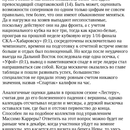
превосходящий спартаковский (14). Быть может, оценивать
возможности соперников по одним только цифрам не совсем
правильно, тем более, что они имеют обыкновение меняться.
Да и нагрузки на хозяев выпадают несопоставимые,
поскольку действуют они на два фронта, а с учетом
национального кубка на все три, тогда как красно-белые,
проиграв на прошлой неделе кубковую игру 1/16 финала
СКА-«Хабаровску» (0:1), сосредоточены исключительно на
чемпионате, времени на подготовку к отчетной встрече имели
больше и отдых был полноценный. Но когда после неудачного
выезда на Дальний Восток последовала еще одна осечка, с
«Уфой» (0:1), вывод о наметившемся спаде в игре лидера стал
напрашиваться сам собой. Когда москвичи оказались во главе
таблицы и пошли развивать успех, большинство
специалистов не придали этому ровным счетом никакого
значения, назвав «Спартак» калифом на час.
Аналогичные оценки давали в прошлом сезоне «Лестеру»,
считая дни до его болезненного падения с вершины, однако
календарь отсчитывал недели и месяцы, а дерзкий выскочка
оставался там, где был и отстоял первенство до конца.
Способен ли на подобное коллектив под управлением
Массимо Карреры? Ответить на этот вопрос можно будет не
раньше чем в декабре, когда участники уйдут на зимние
каникулы, что касается его визита на берега Невы, то здесь