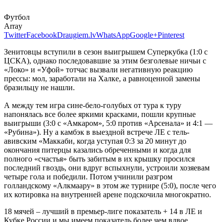
Футбол
Array
Twitter
Facebook
Draugiem.lv
WhatsApp
Google+
Pinterest
Зенитовцы вступили в сезон выигрышем Суперкубка (1:0 с
ЦСКА), однако последовавшие за этим безголевые ничьи с
«Локо» и «Уфой» тотчас вызвали негативную реакцию
прессы: мол, заработали на Халке, а равноценной замены
бразильцу не нашли.
А между тем игра сине-бело-голубых от тура к туру
напонялась все более яркими красками, пошли крупные
выигрыши (3:0 с «Амкаром», 5:0 против «Арсенала» и 4:1 —
«Рубина»). Ну а камбэк в выездной встрече ЛЕ с тель-
авивским «Маккаби, когда уступая 0:3 за 20 минут до
окончания питерцы казались обреченными и когда для
полного «счастья» быть забитым в их крышку просился
последний гвоздь, они вдруг вспыхнули, устроили хозяевам
четыре гола и победили. Потом учинили разгром
голландскому «Алкмаару» в этом же турнире (5:0), после чего
их котировка на внутренней арене подскочила многократно.
18 мячей – лучший в премьер-лиге показатель + 14 в ЛЕ и
Кубке России и мы имеем показатель более чем вдвое