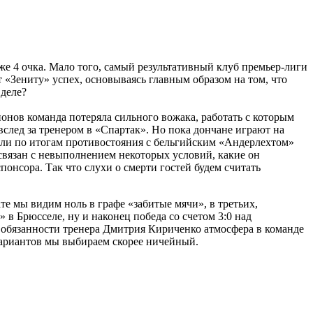
же 4 очка. Мало того, самый результативный клуб премьер-лиги
 «Зениту» успех, основываясь главным образом на том, что
 деле?
онов команда потеряла сильного вожака, работать с которым
след за тренером в «Спартак». Но пока дончане играют на
пали по итогам противостояния с бельгийским «Андерлехтом»
 связан с невыполнением некоторых условий, какие он
онсора. Так что слухи о смерти гостей будем считать
ате мы видим ноль в графе «забитые мячи», в третьих,
 в Брюсселе, ну и наконец победа со счетом 3:0 над
 обязанности тренера Дмитрия Кириченко атмосфера в команде
 вариантов мы выбираем скорее ничейный.