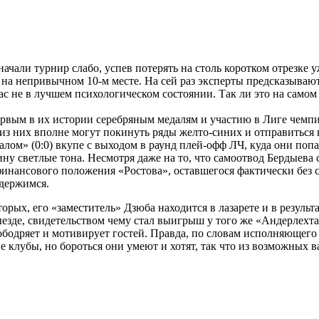
ачали турнир слабо, успев потерять на столь коротком отрезке у
 на непривычном 10-м месте. На сей раз эксперты предсказывают
с не в лучшем психологическом состоянии. Так ли это на самом
ервым в их истории серебряным медалям и участию в Лиге чемпи
из них вполне могут покинуть ряды желто-синих и отправиться в
ралом» (0:0) вкупе с выходом в раунд плей-офф ЛЧ, куда они по
ину светлые тона. Несмотря даже на то, что самоотвод Бердыева
инансового положения «Ростова», оставшегося фактически без сп
держимся.
орых, его «заместитель» Дзюба находится в лазарете и в результ
езде, свидетельством чему стал выигрыш у того же «Андерлехта»
бодряет и мотивирует гостей. Правда, по словам исполняющего
е клубы, но бороться они умеют и хотят, так что из возможных