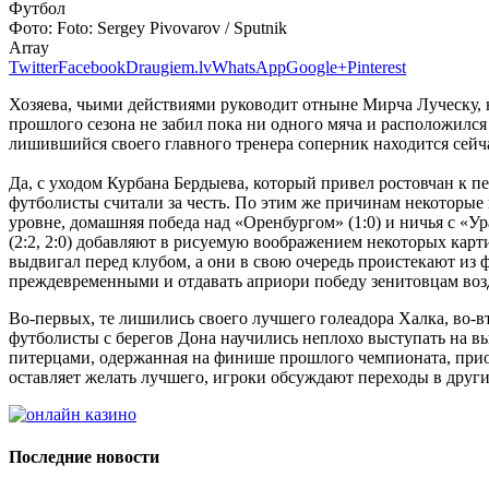
Футбол
Фото:
Foto: Sergey Pivovarov / Sputnik
Array
Twitter
Facebook
Draugiem.lv
WhatsApp
Google+
Pinterest
Хозяева, чьими действиями руководит отныне Мирча Луческу, н
прошлого сезона не забил пока ни одного мяча и расположился
лишившийся своего главного тренера соперник находится сейча
Да, с уходом Курбана Бердыева, который привел ростовчан к п
футболисты считали за честь. По этим же причинам некоторые 
уровне, домашняя победа над «Оренбургом» (1:0) и ничья с «У
(2:2, 2:0) добавляют в рисуемую воображением некоторых карт
выдвигал перед клубом, а они в свою очередь проистекают из ф
преждевременными и отдавать априори победу зенитовцам воз
Во-первых, те лишились своего лучшего голеадора Халка, во-вт
футболисты с берегов Дона научились неплохо выступать на вы
питерцами, одержанная на финише прошлого чемпионата, прио
оставляет желать лучшего, игроки обсуждают переходы в други
Последние новости