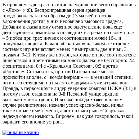
В прошлом туре красно-синие на удивление легко справились
с «Локо» (4:0). Беспроигрышная серия армейцев
продолжилась таким образом до 13 матчей и поток
вдохновения достиг у них необычано высокого градуса.
Добавим к сказанному отменное выступление пока еще
действующего чемпиона в последних встречах на своем поле
– 5 побед при трех ничьих и соотношении мячей 16-1 и
получим фаворита. Баланс «Спартака» на таком же отрезке
гостевых игр впечатляет менее: 4 выигрыша, две ничьи, 3
неудачи, 9-11. К тому же потери, которые он нес соотносятся с
лидерством и претензиями на золото далеко не бесспорно: 2:4
с зенитовцами, 0:4 с «Крыльями Советов», 0:3 против
«Ростова». Согласитесь, против Питера такое могло
произойти вполне, с «комбайнерами» — в меньшей степени,
но вот со стоящими на вылет самарцами – уже из ряда вон.
Правда, в первом круге лидер уверенно обыграл ЦСКА (3:1) и
потому газон стадиона на 3-й Песчаной улице вряд ли
вызывает у него трепет. И все же победа хозяев в нашем
случае реалистичнее, нежели успех красно-белых, ничья
также вправе иметь место, а вот на выигрыш «Спартака»
недежд совсем немного. Впрочем, как уже говорилось, такой
вариант, его вполне устроит.