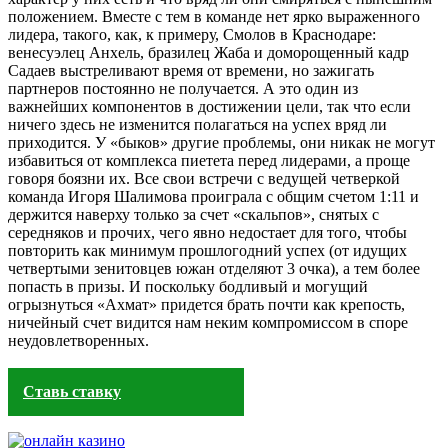
положением. Вместе с тем в команде нет ярко выраженного
лидера, такого, как, к примеру, Смолов в Краснодаре:
венесуэлец Анхель, бразилец Жаба и доморощенный кадр
Садаев выстреливают время от времени, но зажигать
партнеров постоянно не получается. А это один из
важнейших компонентов в достижении цели, так что если
ничего здесь не изменится полагаться на успех вряд ли
приходится. У «быков» другие проблемы, они никак не могут
избавиться от комплекса пиетета перед лидерами, а проще
говоря боязни их. Все свои встречи с ведущей четверкой
команда Игоря Шалимова проиграла с общим счетом 1:11 и
держится наверху только за счет «скальпов», снятых с
середняков и прочих, чего явно недостает для того, чтобы
повторить как минимум прошлогодний успех (от идущих
четвертыми зенитовцев южан отделяют 3 очка), а тем более
попасть в призы. И поскольку бодливый и могущий
огрызнуться «Ахмат» придется брать почти как крепость,
ничейный счет видится нам неким компромиссом в cпоре
неудовлетворенных.
Ставь ставку