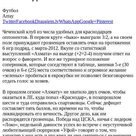
Футбол
Array
Twitter
Facebook
Draugiem.lv
WhatsApp
Google+
Pinterest
Чеченский клуб из числа удобных для краснодарцев
оппонентов. В первом круге «быки» выиграли 3:2, а на своем
поле принуждают грозненцев оставлять очки на протяжении
6 игр подряд, с марта-2012. Вкупе со статистикой
выступлений «Ахмата» на выезде (+2=2-4) получим ответ на
вопрос о фаворите. И все же турнирное положение
соперников, которые соседствуют в таблице, занимая 5-е (30
очков) и 6-е (25) места соответственно и огромное желание
«зеленых» пробиться в еврокубки не позволяет безоговорочно
отдать голос за хозяев.
В прошлом сезоне «Ахмату» не хватило двух очков, чтобы
оказаться в ЛЕ, куда попал «Краснодар», в позапрошлом
шести и туда отправились спартаковцы. Сейчас дефицит
составляет пять баллов, но времени на то, чтобы
ликвидировать его вечность. Другое дело, как им
распорядятся грозненцы. Победа над ЦСКА, ничья с лидером
«Локо», недельной давности успех во встрече с неуступчивой
любительницей сюрпризов «Уфой» говорят о том, что
характер у них есть и что вряд ли они смиряться с нынешним