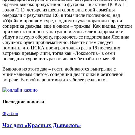
образец высокопродуктивного футбола – в активе ЦСКА 11
голов (1,1), четыре из шести своих викторий армейцы
одержали с результатом 1:0, в том числе последнюю, над
«Уфой» в прошлом туре, в одном случае поразили ворота
соперника дважды, еще в одном – трижды. Как видим, успехи
приходят к оппоненту натужно и если железнодорожники
уйдут в глухую оборону, преодолеть ее подопечным Леонида
Слуцкого будет проблематично. Вместе с тем следует
помнить, что ЦСКА проиграл только раз в 18 последних
встречах премьер-лиги, тогда как «Локомотив» в семи
последних туров пять раз оставался без забитых мячей.
Выводов из этого два – гости добиваются выигрыша с
минимальным счетом, соперники делят очки в безголевой
встрече. Второй вариант видится более реальным.
Последние новости
Футбол
Час для «Красных Дьяволов»