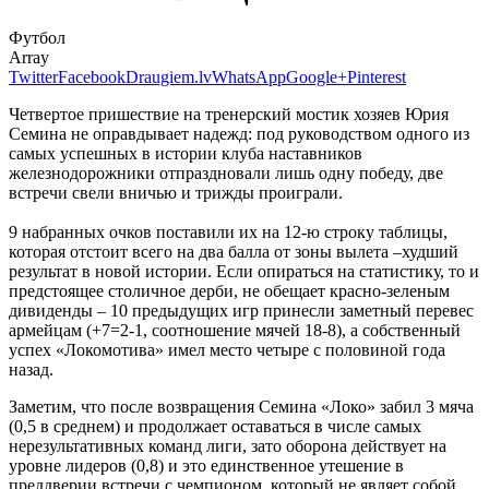
Футбол
Array
Twitter
Facebook
Draugiem.lv
WhatsApp
Google+
Pinterest
Четвертое пришествие на тренерский мостик хозяев Юрия
Семина не оправдывает надежд: под руководством одного из
самых успешных в истории клуба наставников
железнодорожники отпраздновали лишь одну победу, две
встречи свели вничью и трижды проиграли.
9 набранных очков поставили их на 12-ю строку таблицы,
которая отстоит всего на два балла от зоны вылета –худший
результат в новой истории. Если опираться на статистику, то и
предстоящее столичное дерби, не обещает красно-зеленым
дивиденды – 10 предыдущих игр принесли заметный перевес
армейцам (+7=2-1, соотношение мячей 18-8), а собственный
успех «Локомотива» имел место четыре с половиной года
назад.
Заметим, что после возвращения Семина «Локо» забил 3 мяча
(0,5 в среднем) и продолжает оставаться в числе самых
нерезультативных команд лиги, зато оборона действует на
уровне лидеров (0,8) и это единственное утешение в
преддверии встречи с чемпионом, который не являет собой