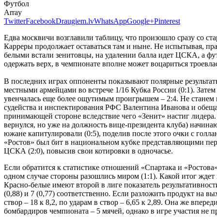
Футбол
Array
Twitter
Facebook
Draugiem.lv
WhatsApp
Google+
Pinterest
Едва москвичи возглавили таблицу, что произошло сразу со стар
Карреры продолжает оставаться там и ныне. Не испытывая, прав
белыми встали зенитовцы, на удалении балла идет ЦСКА, а фут
одержать верх, в чемпионате вполне может воцариться троевл
В последних играх оппоненты показывают полярные результаты
местными армейцами во встрече 1/16 Кубка России (0:1). Затем
увенчалась еще более ощутимым проигрышем – 2:4. Не станем в
судейства и инспектирования РФС Валентина Иванова и обеща
принимающей стороне вследствие чего «Зенит» настиг лидера. В
вернулся, но уже на должность вице-президента клуба) начина
южане капитулировали (0:5), поделив после этого очки с голл
«Ростов» был бит в национальном кубке представляющими перв
ЦСКА (2:0), повысив свои котировки в одночасье.
Если обратится к статистике отношений «Спартака и «Ростова», 
одном случае стороны разошлись миром (1:1). Какой итог ждет
Красно-белые имеют второй в лиге показатель результативности
(0,88) и 7 (0,77) соответственно. Если разложить продукт на 
створ – 18 к 8,2, по ударам в створ – 6,65 к 2,89. Она же вп
бомбардиров чемпионата – 5 мячей, однако в игре участия не п