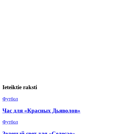
Ieteiktie raksti
Футбол
Час для «Красных Дьяволов»
Футбол
Зеленый свет для «Селесао»