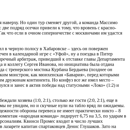
ся наверху. Но один тур сменяет другой, а команда Массимо
 две подряд осечки привели к тому, что вровень с красно-
ак что если в очном соперничестве с москвичами им удастся
л в черную полосу в Хабаровске – здесь он повержен
чен в календарной игре с «Уфой», ну а поездка в Питер
зупречный арбитраж, приведший к отставке главы Департамента
 и коллегу Сергея Иванова, но инициатива была отдана
ода с тренерского мостика Курбана Бердыева (позднее он
 таким монстром, как мюнхенская «Бавария», перед которыми
ым дружинам континента. Но конфуз все же имел место –
ся и занес в актив победы над статусными «Локо» (1:2) и
али хозяева (1:0, 2:1), столько же гости (2:0, 2:1), еще в
 мы не увидим, но и скучные нули на табло вряд ли ожидаемы.
надежности обороны перевеса не имеет практически никто – 8
оментам «народная команда» лидирует 6,75 на 3,5, по ударам в
о персоналиям. Квинси Промес входит в число лучших
 в лазарете капитан спартаковцев Денис Глушаков. Зато на