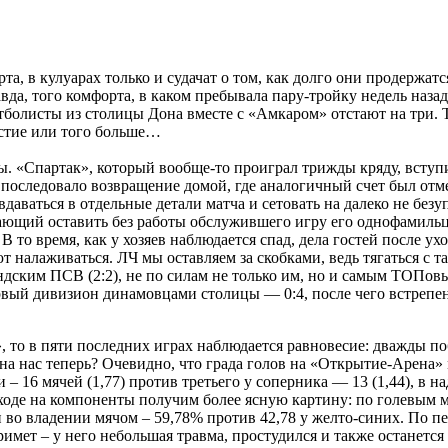
та, в кулуарах только и судачат о том, как долго они продержат
да, того комфорта, в каком пребывала пару-тройку недель назад:
болисты из столицы Дона вместе с «Амкаром» отстают на три. Т
астие или того больше…
. «Спартак», который вообще-то проиграл трижды кряду, вступи
 последовало возвращение домой, где аналогичный счет был отме
даваться в отдельные детали матча и сетовать на далеко не бе
ющий оставить без работы обслужившего игру его однофамильца
 то время, как у хозяев наблюдается спад, дела гостей после ух
ют налаживаться. ЛЧ мы оставляем за скобками, ведь тягаться с
андским ПСВ (2:2), не по силам не только им, но и самым ТОПов
ый дивизион динамовцами столицы — 0:4, после чего встрепенул
то в пяти последних играх наблюдается равновесие: дважды побежд
 на нас теперь? Очевидно, что града голов на «Открытие-Арена»
 – 16 мячей (1,77) против третьего у соперника — 13 (1,44), в 
выходе на компоненты получим более ясную картину: по голевым м
ереди во владении мячом – 59,78% против 42,78 у желто-синих. П
римет – у него небольшая травма, простудился и также останется